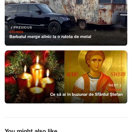
PREVIOUS
STORIES
Barbatul merge zilnic la o rulota de metal
NEXT
GENERAL
Ce să ai în buzunar de Sfântul Ștefan
You might also like