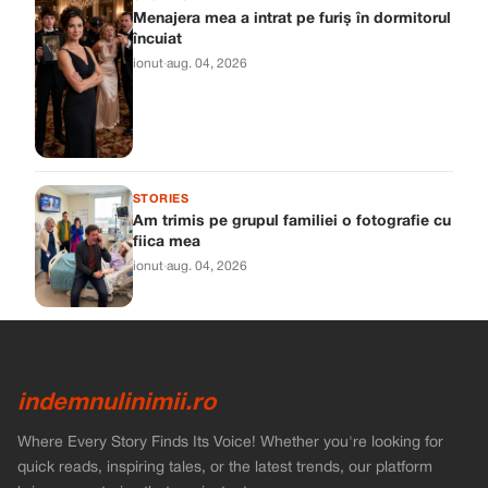
Menajera mea a intrat pe furiș în dormitorul
încuiat
ionut
·
aug. 04, 2026
STORIES
Am trimis pe grupul familiei o fotografie cu
fiica mea
ionut
·
aug. 04, 2026
indemnulinimii.ro
Where Every Story Finds Its Voice! Whether you're looking for
quick reads, inspiring tales, or the latest trends, our platform