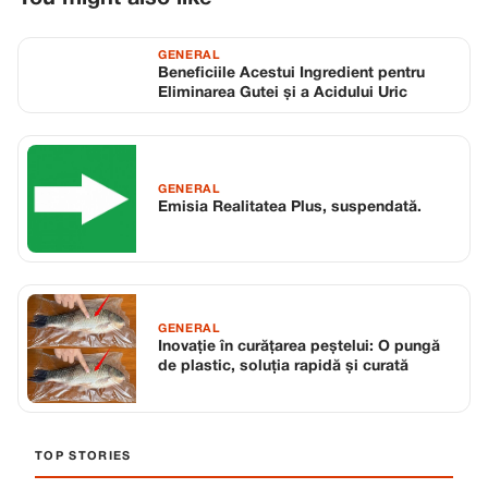
GENERAL
Beneficiile Acestui Ingredient pentru
Eliminarea Gutei și a Acidului Uric
GENERAL
Emisia Realitatea Plus, suspendată.
GENERAL
Inovație în curățarea peștelui: O pungă
de plastic, soluția rapidă și curată
TOP STORIES