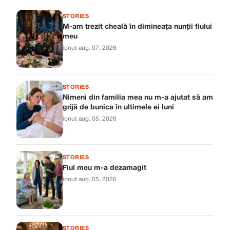
STORIES
M-am trezit cheală în dimineața nunții fiului
meu
ionut
·
aug. 07, 2026
STORIES
Nimeni din familia mea nu m-a ajutat să am
grijă de bunica în ultimele ei luni
ionut
·
aug. 05, 2026
STORIES
Fiul meu m-a dezamagit
ionut
·
aug. 05, 2026
STORIES