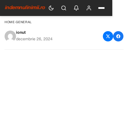
indemnulinimii.ro
HOME
›
GENERAL
ionut
Anca Alexandrescu dezvăluie
decembrie 26, 2024
adevăruri despre fostul soț