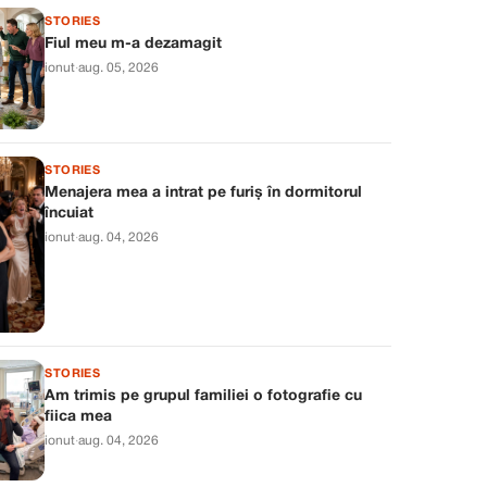
STORIES
Fiul meu m-a dezamagit
ionut
·
aug. 05, 2026
STORIES
Menajera mea a intrat pe furiș în dormitorul
încuiat
ionut
·
aug. 04, 2026
STORIES
Am trimis pe grupul familiei o fotografie cu
fiica mea
ionut
·
aug. 04, 2026