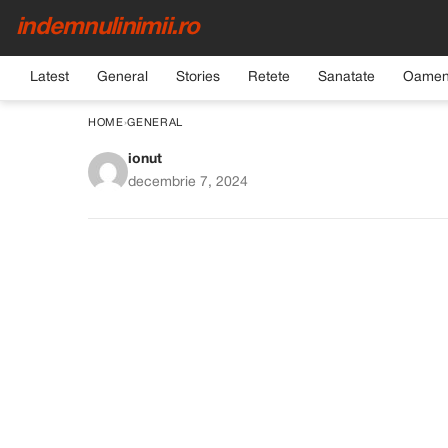
indemnulinimii.ro
Latest
General
Stories
Retete
Sanatate
Oamen
HOME
›
GENERAL
ionut
Carduri sociale 2024-
decembrie 7, 2024