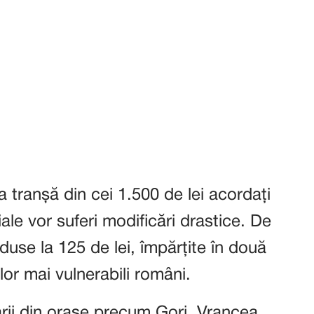
a tranșă din cei 1.500 de lei acordați
ale vor suferi modificări drastice. De
duse la 125 de lei, împărțite în două
lor mai vulnerabili români.
arii din orașe precum Gorj, Vrancea,