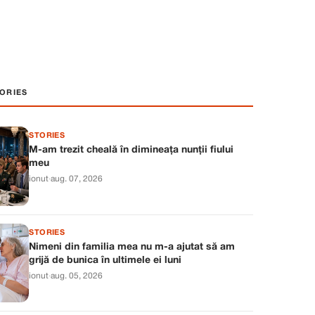
ORIES
STORIES
M-am trezit cheală în dimineața nunții fiului
meu
ionut
·
aug. 07, 2026
STORIES
Nimeni din familia mea nu m-a ajutat să am
grijă de bunica în ultimele ei luni
ionut
·
aug. 05, 2026