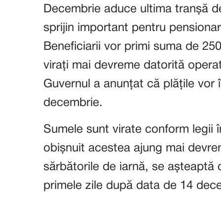
Decembrie aduce ultima tranșă de
sprijin important pentru pensionari 
Beneficiarii vor primi suma de 250 d
virați mai devreme datorită operat
Guvernul a anunțat că plățile vor
decembrie.
Sumele sunt virate conform legii în
obișnuit acestea ajung mai devrem
sărbătorile de iarnă, se așteaptă ca
primele zile după data de 14 dec