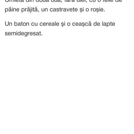
Omletă din două ouă, fără ulei, cu o felie de
pâine prăjită, un castravete și o roșie.
Un baton cu cereale și o ceașcă de lapte
semidegresat.