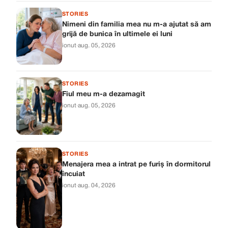
STORIES
Nimeni din familia mea nu m-a ajutat să am
grijă de bunica în ultimele ei luni
ionut
·
aug. 05, 2026
STORIES
Fiul meu m-a dezamagit
ionut
·
aug. 05, 2026
STORIES
Menajera mea a intrat pe furiș în dormitorul
încuiat
ionut
·
aug. 04, 2026