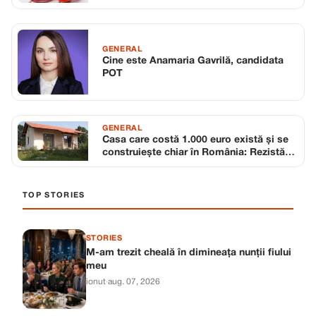
GENERAL
Cine este Anamaria Gavrilă, candidata
POT
GENERAL
Casa care costă 1.000 euro există și se
construiește chiar în România: Rezistă
la cutremure și incendii
TOP STORIES
STORIES
M-am trezit cheală în dimineața nunții fiului
meu
ionut
·
aug. 07, 2026