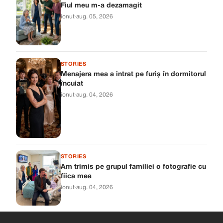
Fiul meu m-a dezamagit
ionut
·
aug. 05, 2026
STORIES
Menajera mea a intrat pe furiș în dormitorul
încuiat
ionut
·
aug. 04, 2026
STORIES
Am trimis pe grupul familiei o fotografie cu
fiica mea
ionut
·
aug. 04, 2026