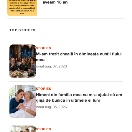
aveam 18 ani
TOP STORIES
STORIES
M-am trezit cheală în dimineața nunții fiului
meu
ionut
·
aug. 07, 2026
STORIES
Nimeni din familia mea nu m-a ajutat să am
grijă de bunica în ultimele ei luni
ionut
·
aug. 05, 2026
STORIES