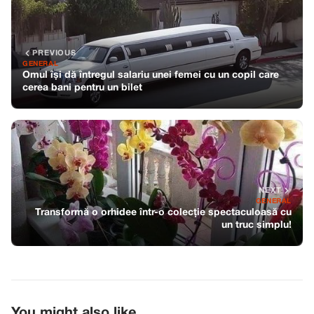
PREVIOUS
GENERAL
Omul își dă întregul salariu unei femei cu un copil care
cerea bani pentru un bilet
NEXT
GENERAL
Transformă o orhidee într-o colecție spectaculoasă cu
un truc simplu!
You might also like