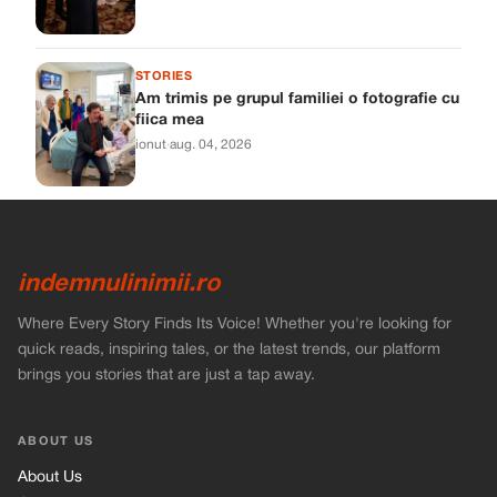
STORIES
Am trimis pe grupul familiei o fotografie cu
fiica mea
ionut
·
aug. 04, 2026
indemnulinimii.ro
Where Every Story Finds Its Voice! Whether you're looking for
quick reads, inspiring tales, or the latest trends, our platform
brings you stories that are just a tap away.
ABOUT US
About Us