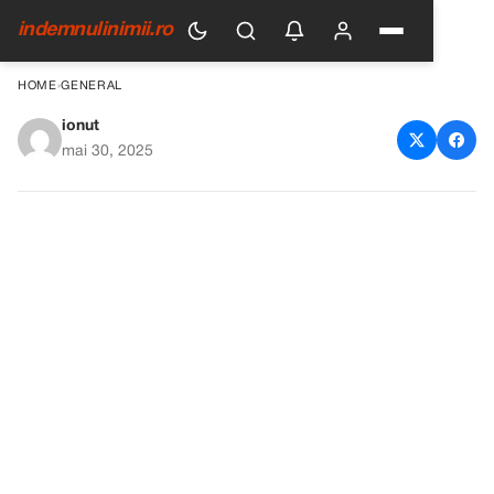
indemnulinimii.ro
HOME
›
GENERAL
ionut
Ilie Bolojan ingrijorat de
mai 30, 2025
situația economică și viitorul
guvernului