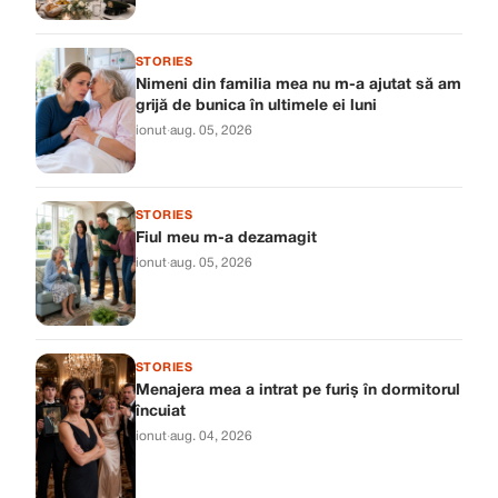
STORIES
Nimeni din familia mea nu m-a ajutat să am
grijă de bunica în ultimele ei luni
ionut
·
aug. 05, 2026
STORIES
Fiul meu m-a dezamagit
ionut
·
aug. 05, 2026
STORIES
Menajera mea a intrat pe furiș în dormitorul
încuiat
ionut
·
aug. 04, 2026