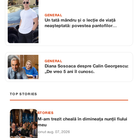
GENERAL
Un tată mândru și o lecție de viață
neașteptată: povestea pantofilor
murdari și a logodnicului milionar
GENERAL
Diana Sosoaca despre Calin Georgescu:
„De vreo 5 ani îl cunosc.
TOP STORIES
STORIES
M-am trezit cheală în dimineața nunții fiului
meu
ionut
·
aug. 07, 2026