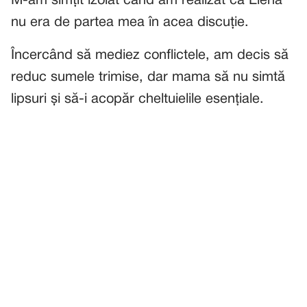
M-am simțit izolat când am realizat că Elena
nu era de partea mea în acea discuție.
Încercând să mediez conflictele, am decis să
reduc sumele trimise, dar mama să nu simtă
lipsuri și să-i acopăr cheltuielile esențiale.