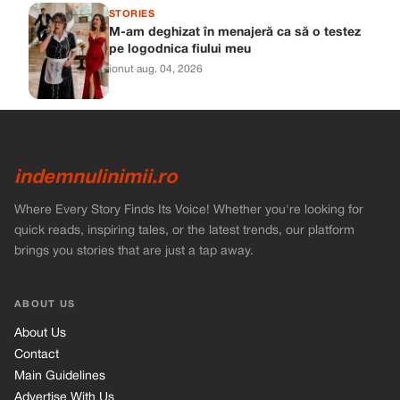
STORIES
M-am deghizat în menajeră ca să o testez
pe logodnica fiului meu
ionut
·
aug. 04, 2026
indemnulinimii.ro
Where Every Story Finds Its Voice! Whether you're looking for
quick reads, inspiring tales, or the latest trends, our platform
brings you stories that are just a tap away.
ABOUT US
About Us
Contact
Main Guidelines
Advertise With Us