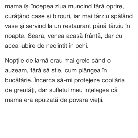
mama își începea ziua muncind fără oprire,
curățând case și birouri, iar mai târziu spălând
vase și servind la un restaurant până târziu în
noapte. Seara, venea acasă frântă, dar cu
acea iubire de neclintit în ochi.
Nopțile de iarnă erau mai grele când o
auzeam, fără să știe, cum plângea în
bucătărie. Încerca să-mi protejeze copilăria
de greutăți, dar sufletul meu ințelegea că
mama era epuizată de povara vieții.