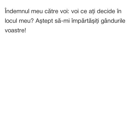
Îndemnul meu către voi: voi ce ați decide în
locul meu? Aștept să-mi împărtășiți gândurile
voastre!