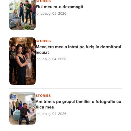
STORIES
Fiul meu m-a dezamagit
ionut
·
aug. 05, 2026
STORIES
Menajera mea a intrat pe furiș în dormitorul
încuiat
ionut
·
aug. 04, 2026
STORIES
Am trimis pe grupul familiei o fotografie cu
fiica mea
ionut
·
aug. 04, 2026