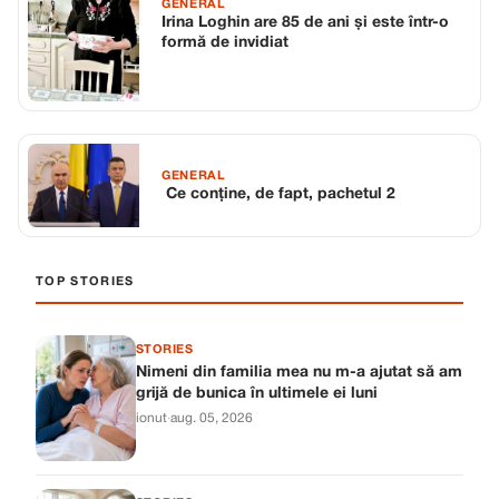
GENERAL
Irina Loghin are 85 de ani și este într-o
formă de invidiat
GENERAL
Ce conține, de fapt, pachetul 2
TOP STORIES
STORIES
Nimeni din familia mea nu m-a ajutat să am
grijă de bunica în ultimele ei luni
ionut
·
aug. 05, 2026