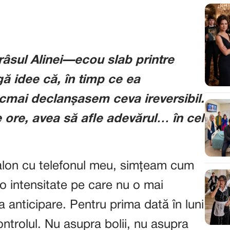
âsul Alinei—ecou slab printre
gă idee că, în timp ce ea
cmai declanșasem ceva ireversibil.
e ore, avea să afle adevărul… în cel
 salon cu telefonul meu, simțeam cum
 o intensitate pe care nu o mai
a anticipare. Pentru prima dată în luni
ntrolul. Nu asupra bolii, nu asupra