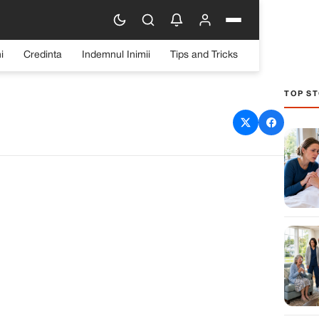
i
Credinta
Indemnul Inimii
Tips and Tricks
TOP ST
orii mele