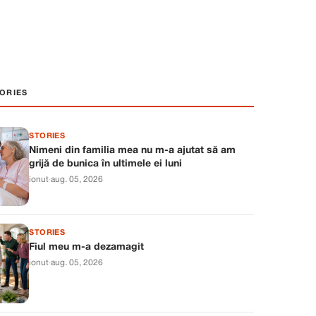
ORIES
STORIES
Nimeni din familia mea nu m-a ajutat să am
grijă de bunica în ultimele ei luni
ionut
·
aug. 05, 2026
STORIES
Fiul meu m-a dezamagit
ionut
·
aug. 05, 2026