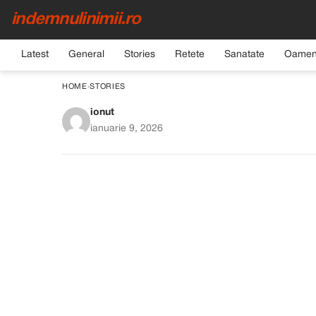
indemnulinimii.ro
Latest
General
Stories
Retete
Sanatate
Oamen
HOME
›
STORIES
ionut
Lacrimilie false ale nur
ianuarie 9, 2026