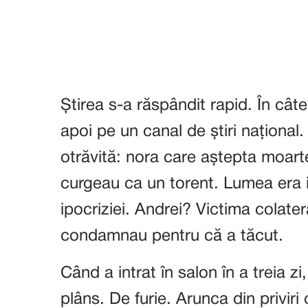
Știrea s-a răspândit rapid. În cât
apoi pe un canal de știri național.
otrăvită: nora care aștepta moart
curgeau ca un torent. Lumea era 
ipocriziei. Andrei? Victima colatera
condamnau pentru că a tăcut.
Când a intrat în salon în a treia zi
plâns. De furie. Arunca din priviri 