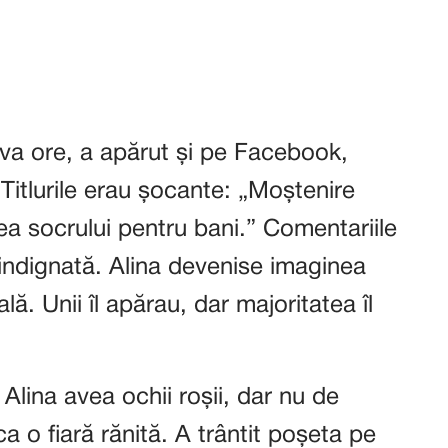
eva ore, a apărut și pe Facebook,
 Titlurile erau șocante: „Moștenire
ea socrului pentru bani.” Comentariile
indignată. Alina devenise imaginea
lă. Unii îl apărau, dar majoritatea îl
, Alina avea ochii roșii, dar nu de
ca o fiară rănită. A trântit poșeta pe