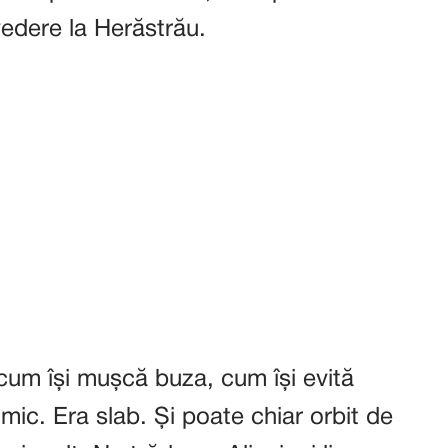
vedere la Herăstrău.
 cum își mușcă buza, cum își evită
imic. Era slab. Și poate chiar orbit de