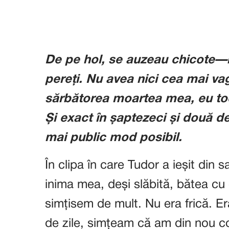
De pe hol, se auzeau chicote—r
pereți. Nu avea nici cea mai va
sărbătorea moartea mea, eu to
Și exact în șaptezeci și două d
mai public mod posibil.
În clipa în care Tudor a ieșit din
inima mea, deși slăbită, bătea cu
simțisem de mult. Nu era frică. Er
de zile, simțeam că am din nou co