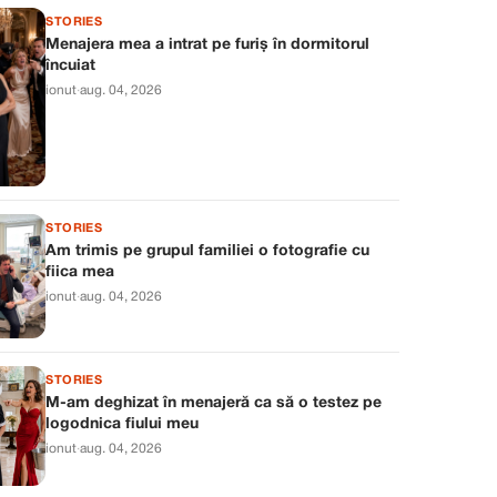
STORIES
Menajera mea a intrat pe furiș în dormitorul
încuiat
ionut
·
aug. 04, 2026
STORIES
Am trimis pe grupul familiei o fotografie cu
fiica mea
ionut
·
aug. 04, 2026
STORIES
M-am deghizat în menajeră ca să o testez pe
logodnica fiului meu
ionut
·
aug. 04, 2026