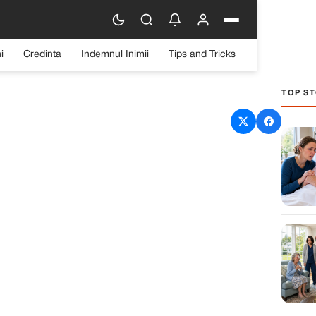
i
Credinta
Indemnul Inimii
Tips and Tricks
TOP ST
sit pătuțul fiicei mele
tive gol