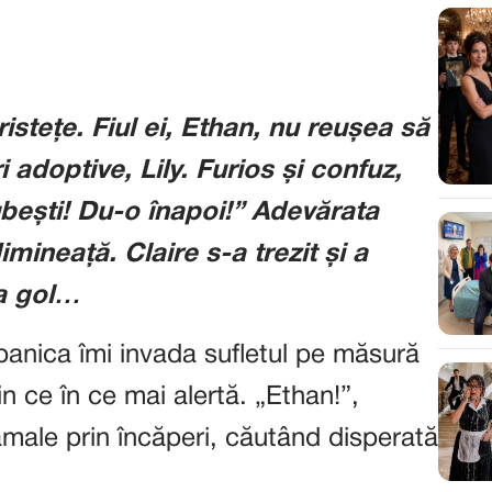
istețe. Fiul ei, Ethan, nu reușea să
adoptive, Lily. Furios și confuz,
ubești! Du-o înapoi!” Adevărata
mineață. Claire s-a trezit și a
ra gol…
 panica îmi invada sufletul pe măsură
 ce în ce mai alertă. „Ethan!”,
jamale prin încăperi, căutând disperată