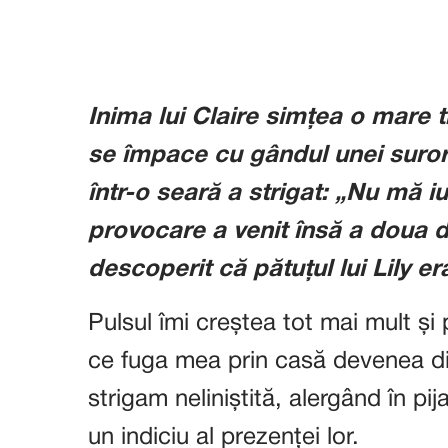
Inima lui Claire simțea o mare tr
se împace cu gândul unei surori 
într-o seară a strigat: „Nu mă i
provocare a venit însă a doua di
descoperit că pătuțul lui Lily e
Pulsul îmi creștea tot mai mult și
ce fuga mea prin casă devenea din
strigam neliniștită, alergând în pi
un indiciu al prezenței lor.