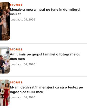
STORIES
Menajera mea a intrat pe furiș în dormitorul
încuiat
ionut
·
aug. 04, 2026
STORIES
Am trimis pe grupul familiei o fotografie cu
fiica mea
ionut
·
aug. 04, 2026
STORIES
M-am deghizat în menajeră ca să o testez pe
logodnica fiului meu
ionut
·
aug. 04, 2026