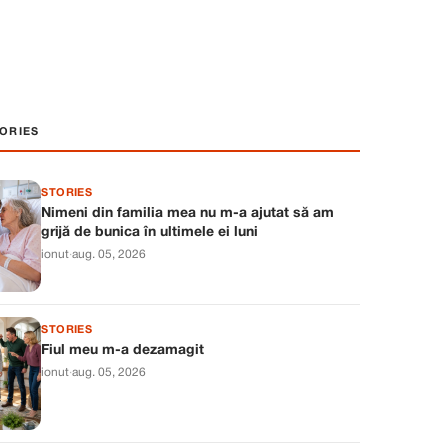
ORIES
STORIES
Nimeni din familia mea nu m-a ajutat să am
grijă de bunica în ultimele ei luni
ionut
·
aug. 05, 2026
STORIES
Fiul meu m-a dezamagit
ionut
·
aug. 05, 2026