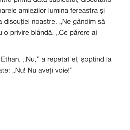
tru prima dată subiectul, discutând
arele amiezilor lumina fereastra și
a discuției noastre. „Ne gândim să
 o privire blândă. „Ce părere ai
 Ethan. „Nu,” a repetat el, șoptind la
ate: „Nu! Nu aveți voie!”