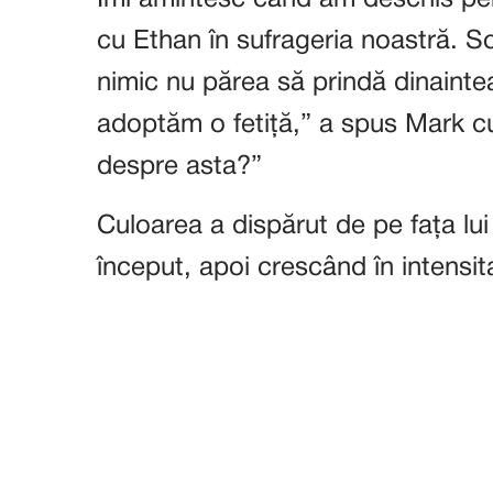
Îmi amintesc când am deschis pen
cu Ethan în sufrageria noastră. So
nimic nu părea să prindă dinainte
adoptăm o fetiță,” a spus Mark cu
despre asta?”
Culoarea a dispărut de pe fața lui
început, apoi crescând în intensit