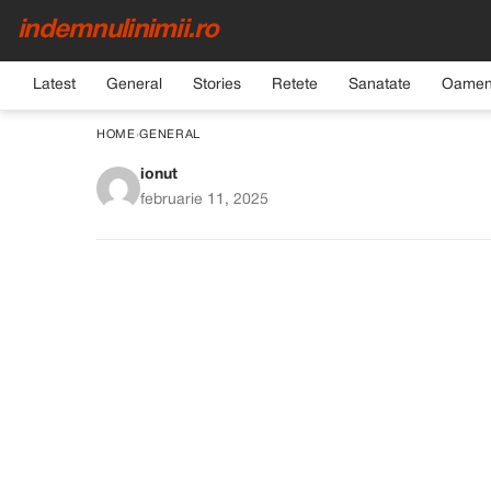
indemnulinimii.ro
Latest
General
Stories
Retete
Sanatate
Oamen
HOME
›
GENERAL
ionut
M-am trezit și am gă
februarie 11, 2025
adop