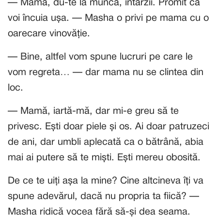
— Mamă, du-te la muncă, întârzii. Promit că
voi încuia ușa. — Masha o privi pe mama cu o
oarecare vinovăție.
— Bine, altfel vom spune lucruri pe care le
vom regreta… — dar mama nu se clintea din
loc.
— Mamă, iartă-mă, dar mi-e greu să te
privesc. Ești doar piele și os. Ai doar patruzeci
de ani, dar umbli aplecată ca o bătrână, abia
mai ai putere să te miști. Ești mereu obosită.
De ce te uiți așa la mine? Cine altcineva îți va
spune adevărul, dacă nu propria ta fiică? —
Masha ridică vocea fără să-și dea seama.