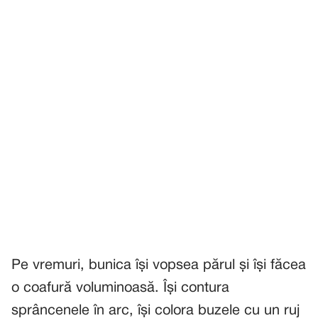
Pe vremuri, bunica își vopsea părul și își făcea
o coafură voluminoasă. Își contura
sprâncenele în arc, își colora buzele cu un ruj