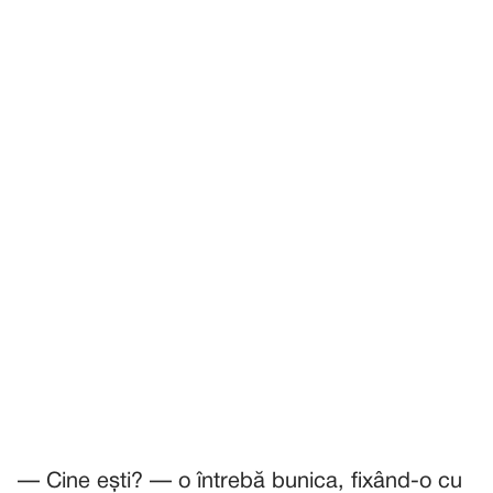
— Cine ești? — o întrebă bunica, fixând-o cu