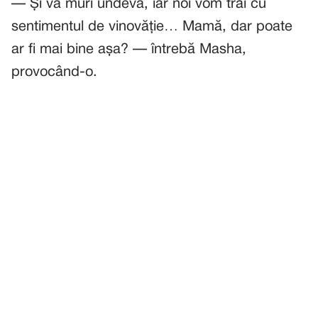
— Și va muri undeva, iar noi vom trăi cu
sentimentul de vinovăție… Mamă, dar poate
ar fi mai bine așa? — întrebă Masha,
provocând-o.