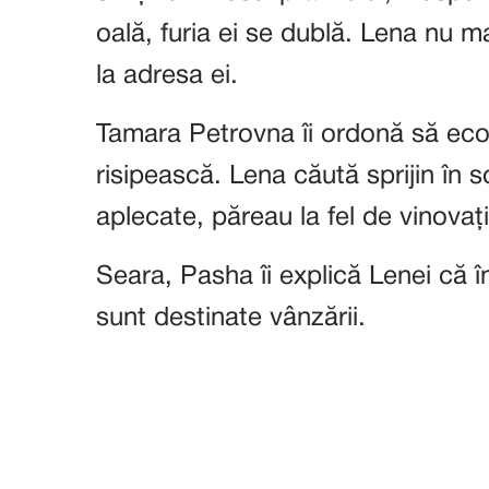
oală, furia ei se dublă. Lena nu m
la adresa ei.
Tamara Petrovna îi ordonă să econ
risipească. Lena căută sprijin în so
aplecate, păreau la fel de vinovaț
Seara, Pasha îi explică Lenei că în
sunt destinate vânzării.