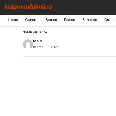
indemnulinimii.ro
Latest
General
Stories
Retete
Sanatate
Oamen
HOME
›
GENERAL
ionut
Când soarta îți cere să
martie 20, 2025