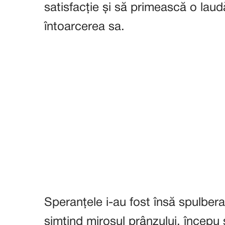
satisfacție și să primească o lau
întoarcerea sa.
Speranțele i-au fost însă spulbera
simțind mirosul prânzului, începu