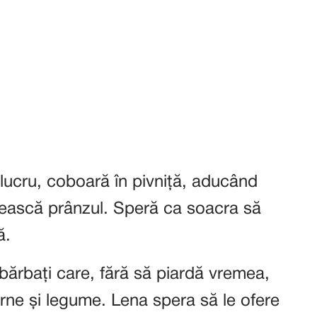
lucru, coboară în pivniță, aducând
tească prânzul. Speră ca soacra să
ă.
bărbați care, fără să piardă vremea,
arne și legume. Lena spera să le ofere