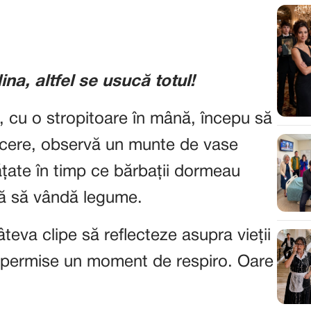
na, altfel se usucă totul!
și, cu o stropitoare în mână, începu să
arcere, observă un munte de vase
ățate în timp ce bărbații dormeau
ață să vândă legume.
teva clipe să reflecteze asupra vieții
și permise un moment de respiro. Oare