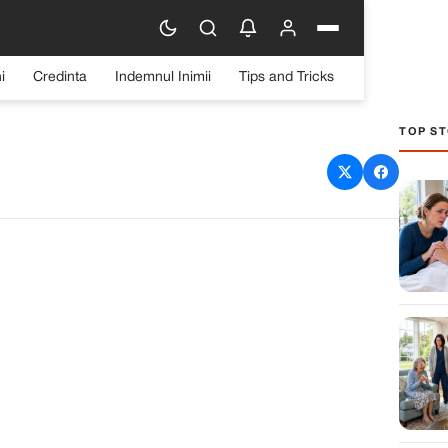
i
Credinta
Indemnul Inimii
Tips and Tricks
TOP ST
 pleci: Povestea Lenei