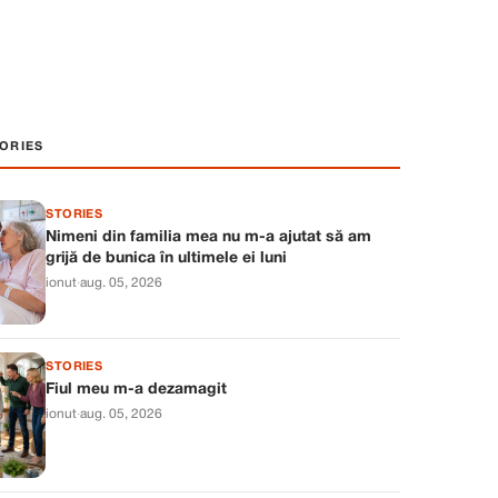
ORIES
STORIES
Nimeni din familia mea nu m-a ajutat să am
grijă de bunica în ultimele ei luni
ionut
·
aug. 05, 2026
STORIES
Fiul meu m-a dezamagit
ionut
·
aug. 05, 2026