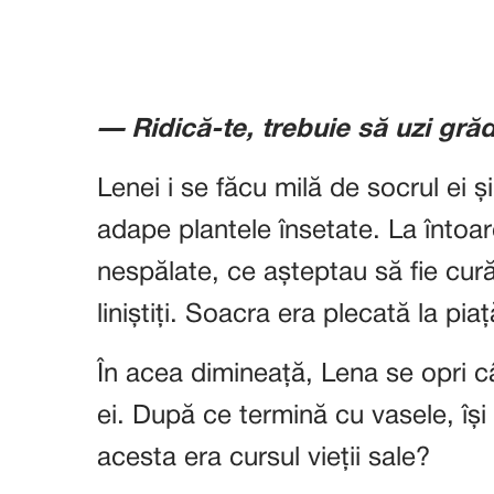
— Ridică-te, trebuie să uzi grădi
Lenei i se făcu milă de socrul ei 
adape plantele însetate. La înto
nespălate, ce așteptau să fie cur
liniștiți. Soacra era plecată la pi
În acea dimineață, Lena se opri câ
ei. După ce termină cu vasele, î
acesta era cursul vieții sale?