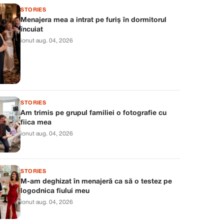
STORIES
Menajera mea a intrat pe furiș în dormitorul
încuiat
ionut
·
aug. 04, 2026
STORIES
Am trimis pe grupul familiei o fotografie cu
fiica mea
ionut
·
aug. 04, 2026
STORIES
M-am deghizat în menajeră ca să o testez pe
logodnica fiului meu
ionut
·
aug. 04, 2026