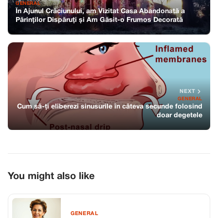
GENERAL
În Ajunul Crăciunului, am Vizitat Casa Abandonată a
Părinților Dispăruți și Am Găsit-o Frumos Decorată
NEXT
GENERAL
Cum să-ți eliberezi sinusurile în câteva secunde folosind
doar degetele
You might also like
GENERAL