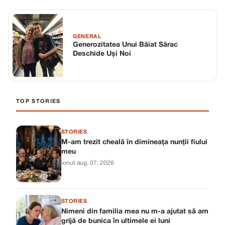
GENERAL
Generozitatea Unui Băiat Sărac
Deschide Uși Noi
TOP STORIES
STORIES
M-am trezit cheală în dimineața nunții fiului
meu
ionut
·
aug. 07, 2026
STORIES
Nimeni din familia mea nu m-a ajutat să am
grijă de bunica în ultimele ei luni