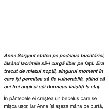
Anne Sargent stătea pe podeaua bucătăriei,
lăsând lacrimile să-i curgă liber pe față. Era
trecut de miezul nopții, singurul moment în
care își permitea să fie vulnerabilă, știind că
cei trei copii ai săi dormeau liniștiți la etaj.
În pântecele ei creștea un bebeluș care se
mișca ușor, iar Anne își așeza mâna pe burtă,