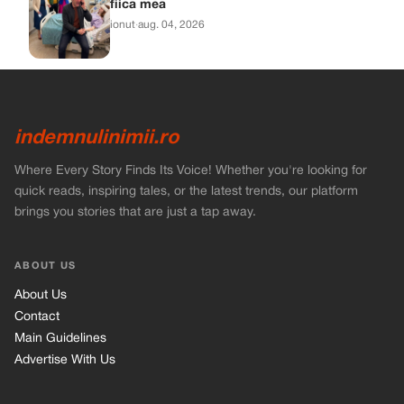
fiica mea
ionut
·
aug. 04, 2026
indemnulinimii.ro
Where Every Story Finds Its Voice! Whether you're looking for
quick reads, inspiring tales, or the latest trends, our platform
brings you stories that are just a tap away.
ABOUT US
About Us
Contact
Main Guidelines
Advertise With Us