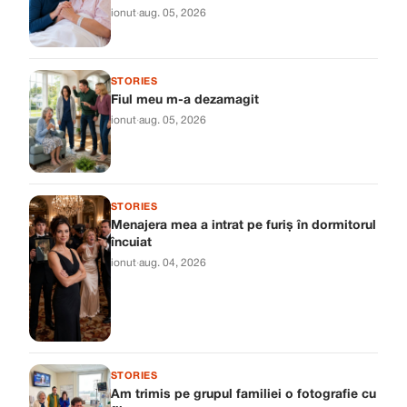
ionut
·
aug. 05, 2026
STORIES
Fiul meu m-a dezamagit
ionut
·
aug. 05, 2026
STORIES
Menajera mea a intrat pe furiș în dormitorul
încuiat
ionut
·
aug. 04, 2026
STORIES
Am trimis pe grupul familiei o fotografie cu