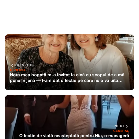
PREVIOUS
GENERAL
Nora mea bogată m-a invitat la cină cu scopul de a mă
pune în jenă — I-am dat o lecție pe care nu o va uita
niciodată
NEXT
GENERAL
O lecție de viață neașteptată pentru Nia, o manageră