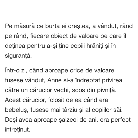
Pe măsură ce burta ei creștea, a vândut, rând
pe rând, fiecare obiect de valoare pe care îl
deținea pentru a-și ține copiii hrăniți și în
siguranță.
Într-o zi, când aproape orice de valoare
fusese vândut, Anne și-a îndreptat privirea
către un cărucior vechi, scos din pivniță.
Acest cărucior, folosit de ea când era
bebeluș, fusese mai târziu și al copiilor săi.
Deși avea aproape șaizeci de ani, era perfect
întreținut.