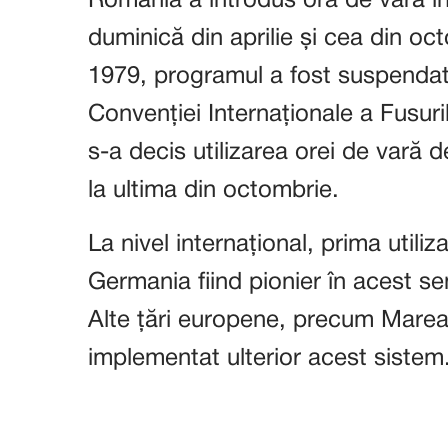
România a introdus ora de vară în
duminică din aprilie și cea din oc
1979, programul a fost suspenda
Convenției Internaționale a Fusur
s-a decis utilizarea orei de vară 
la ultima din octombrie.
La nivel internațional, prima utiliz
Germania fiind pionier în acest se
Alte țări europene, precum Marea 
implementat ulterior acest sistem