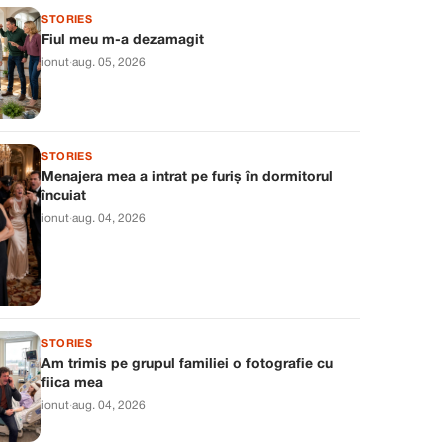
STORIES
Fiul meu m-a dezamagit
ionut
·
aug. 05, 2026
STORIES
Menajera mea a intrat pe furiș în dormitorul
încuiat
ionut
·
aug. 04, 2026
STORIES
Am trimis pe grupul familiei o fotografie cu
fiica mea
ionut
·
aug. 04, 2026