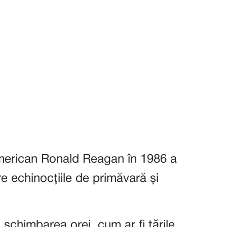
merican Ronald Reagan în 1986 a
re echinocțiile de primăvară și
schimbarea orei, cum ar fi țările