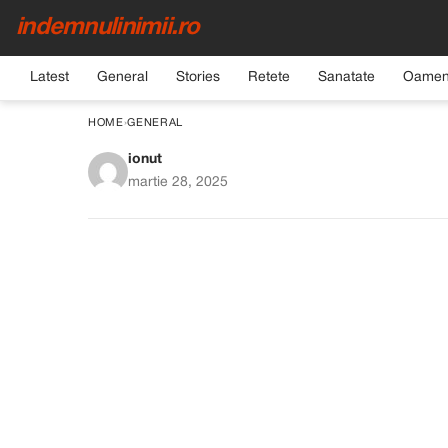
indemnulinimii.ro
Latest
General
Stories
Retete
Sanatate
Oamen
HOME
›
GENERAL
ionut
Ora de vară 2025! Când
martie 28, 2025
ac