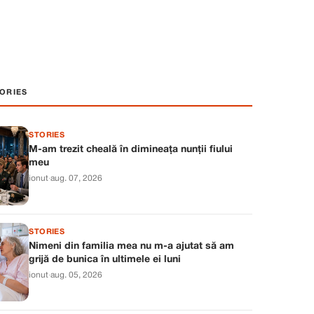
ORIES
STORIES
M-am trezit cheală în dimineața nunții fiului
meu
ionut
·
aug. 07, 2026
STORIES
Nimeni din familia mea nu m-a ajutat să am
grijă de bunica în ultimele ei luni
ionut
·
aug. 05, 2026