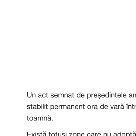
Un act semnat de președintele a
stabilit permanent ora de vară înt
toamnă.
Există totuși zone care nu adoptă 