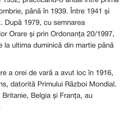
 1932, practicând-o anual între prima
tombrie, până în 1939. Între 1941 și
t. După 1979, cu semnarea
ilor Orare și prin Ordonanța 20/1997,
de la ultima duminică din martie până
are a orei de vară a avut loc în 1916,
ns, datorită Primului Război Mondial.
Britanie, Belgia și Franța, au
.