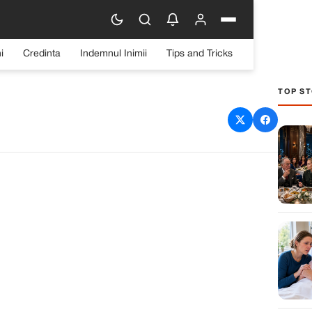
i
Credinta
Indemnul Inimii
Tips and Tricks
TOP ST
 dăm ceasurile înainte în
est an