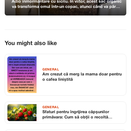
Adio înmormântare cu sicriu. În viitor, acest sac organic
va transforma omul într-un copac, atunci când va părăsi
această lume.
You might also like
GENERAL
Am crezut că merg la mama doar pentru
o cafea liniștită
GENERAL
Sfaturi pentru îngrijirea căpșunilor
primăvara: Cum să obții o recoltă
abundentă