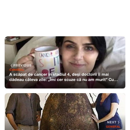
PREVIOUS
GENERAL
A scăpat de cancer în stadiul 4, deși doctorii îi mai
dădeau câteva zile: „Îmi cer scuze că nu am murit” Cum
a reușit să se vindece
NEXT
GENERAL