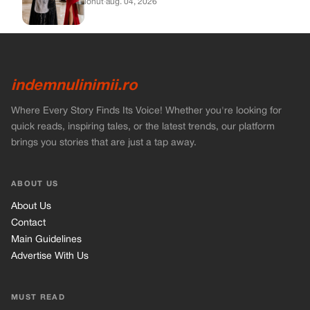
ionut
·
aug. 04, 2026
indemnulinimii.ro
Where Every Story Finds Its Voice! Whether you're looking for
quick reads, inspiring tales, or the latest trends, our platform
brings you stories that are just a tap away.
ABOUT US
About Us
Contact
Main Guidelines
Advertise With Us
MUST READ