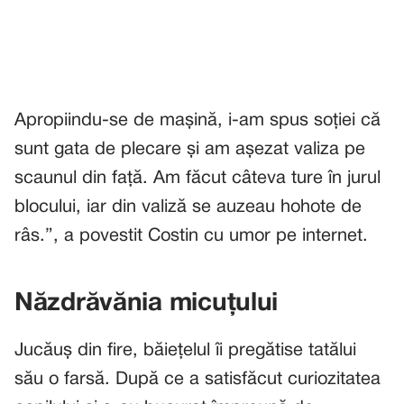
Apropiindu-se de mașină, i-am spus soției că
sunt gata de plecare și am așezat valiza pe
scaunul din față. Am făcut câteva ture în jurul
blocului, iar din valiză se auzeau hohote de
râs.”, a povestit Costin cu umor pe internet.
Năzdrăvănia micuțului
Jucăuș din fire, băiețelul îi pregătise tatălui
său o farsă. După ce a satisfăcut curiozitatea