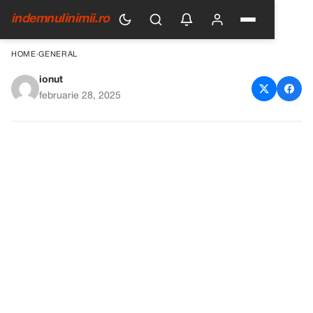
indemnulinimii.ro
HOME
›
GENERAL
ionut
Pățania Amuzantă a unui Tată
februarie 28, 2025
Înaintând într-o Vacanță De
Afaceri