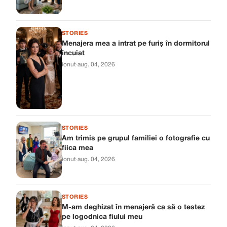
STORIES
Menajera mea a intrat pe furiș în dormitorul
încuiat
ionut
·
aug. 04, 2026
STORIES
Am trimis pe grupul familiei o fotografie cu
fiica mea
ionut
·
aug. 04, 2026
STORIES
M-am deghizat în menajeră ca să o testez
pe logodnica fiului meu