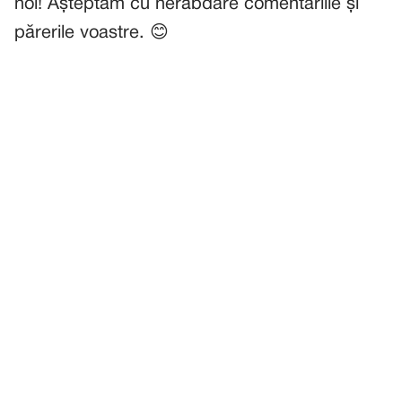
noi! Așteptăm cu nerăbdare comentariile și
părerile voastre. 😊