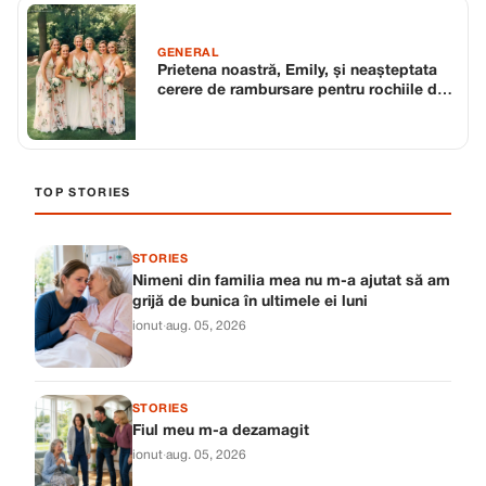
GENERAL
Prietena noastră, Emily, și neașteptata
cerere de rambursare pentru rochiile de
domnișoare de onoare
TOP STORIES
STORIES
Nimeni din familia mea nu m-a ajutat să am
grijă de bunica în ultimele ei luni
ionut
·
aug. 05, 2026
STORIES
Fiul meu m-a dezamagit
ionut
·
aug. 05, 2026