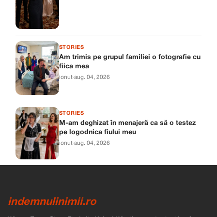
STORIES
Am trimis pe grupul familiei o fotografie cu
fiica mea
ionut
·
aug. 04, 2026
STORIES
M-am deghizat în menajeră ca să o testez
pe logodnica fiului meu
ionut
·
aug. 04, 2026
indemnulinimii.ro