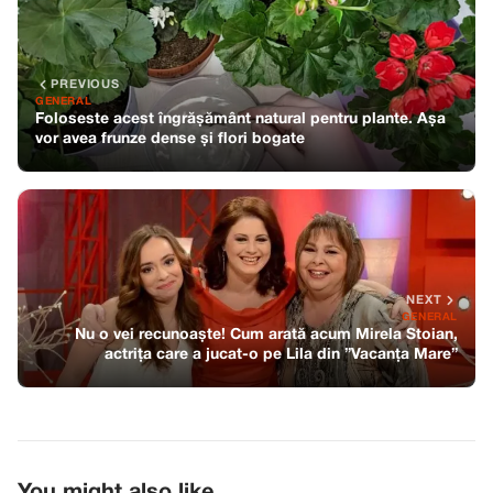
PREVIOUS
GENERAL
Foloseste acest îngrășământ natural pentru plante. Așa
vor avea frunze dense și flori bogate
NEXT
GENERAL
Nu o vei recunoaște! Cum arată acum Mirela Stoian,
actrița care a jucat-o pe Lila din ”Vacanța Mare”