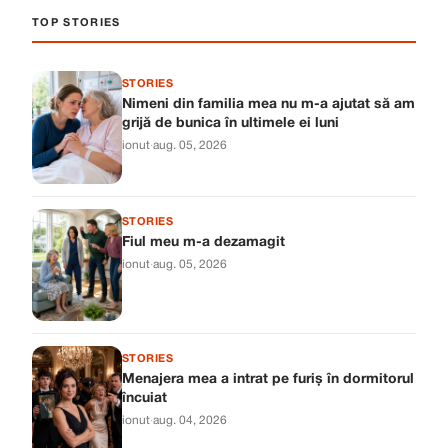
TOP STORIES
STORIES
Nimeni din familia mea nu m-a ajutat să am
grijă de bunica în ultimele ei luni
ionut
·
aug. 05, 2026
STORIES
Fiul meu m-a dezamagit
ionut
·
aug. 05, 2026
STORIES
Menajera mea a intrat pe furiș în dormitorul
încuiat
ionut
·
aug. 04, 2026