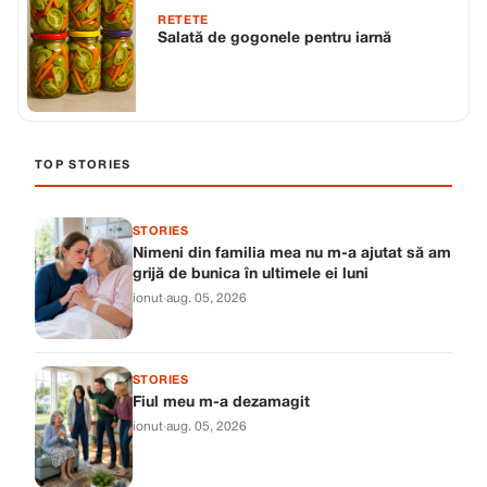
RETETE
Salată de gogonele pentru iarnă
TOP STORIES
STORIES
Nimeni din familia mea nu m-a ajutat să am
grijă de bunica în ultimele ei luni
ionut
·
aug. 05, 2026
STORIES
Fiul meu m-a dezamagit
ionut
·
aug. 05, 2026