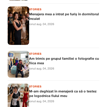
STORIES
Menajera mea a intrat pe furiș în dormitorul
încuiat
ionut
·
aug. 04, 2026
STORIES
Am trimis pe grupul familiei o fotografie cu
fiica mea
ionut
·
aug. 04, 2026
STORIES
M-am deghizat în menajeră ca să o testez
pe logodnica fiului meu
ionut
·
aug. 04, 2026