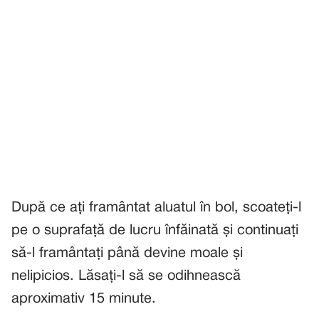
După ce ați framântat aluatul în bol, scoateți-l
pe o suprafață de lucru înfăinată și continuați
să-l framântați până devine moale și
nelipicios. Lăsați-l să se odihnească
aproximativ 15 minute.