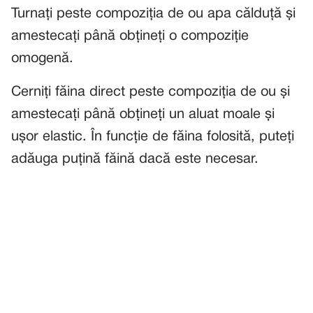
Turnați peste compoziția de ou apa călduță și
amestecați până obțineți o compoziție
omogenă.
Cerniți făina direct peste compoziția de ou și
amestecați până obțineți un aluat moale și
ușor elastic. În funcție de făina folosită, puteți
adăuga puțină făină dacă este necesar.