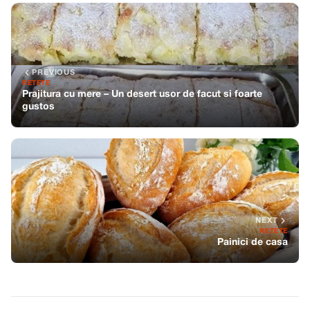
PREVIOUS
RETETE
Prajitura cu mere – Un desert usor de facut si foarte
gustos
NEXT
RETETE
Painici de casa