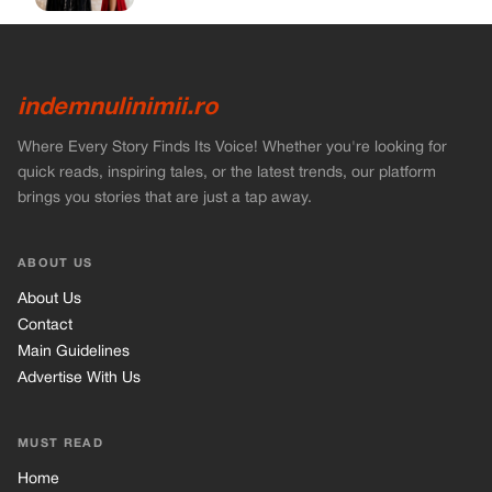
indemnulinimii.ro
Where Every Story Finds Its Voice! Whether you're looking for
quick reads, inspiring tales, or the latest trends, our platform
brings you stories that are just a tap away.
ABOUT US
About Us
Contact
Main Guidelines
Advertise With Us
MUST READ
Home