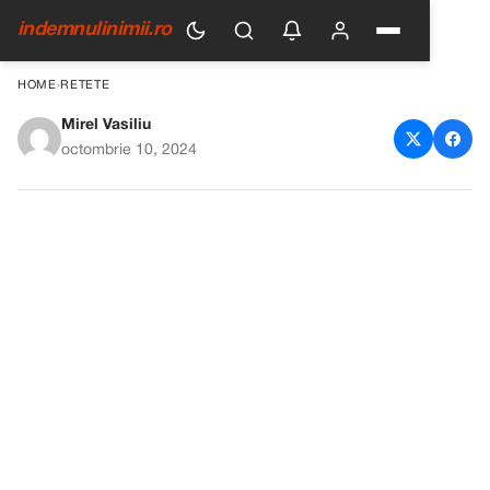
indemnulinimii.ro
HOME
›
RETETE
Mirel Vasiliu
Rețeta clasică a aluatului
octombrie 10, 2024
foietaj