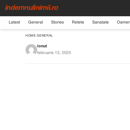
indemnulinimii.ro
Latest
General
Stories
Retete
Sanatate
Oamen
HOME
›
GENERAL
ionut
Reteta de Lapte Con
februarie 13, 2025
Trebuie 