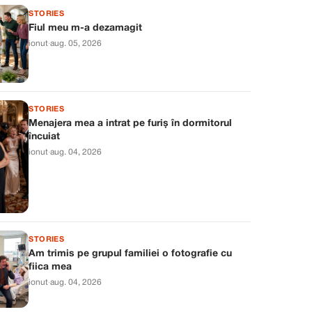
STORIES
Fiul meu m-a dezamagit
ionut
·
aug. 05, 2026
STORIES
Menajera mea a intrat pe furiș în dormitorul
încuiat
ionut
·
aug. 04, 2026
STORIES
Am trimis pe grupul familiei o fotografie cu
fiica mea
ionut
·
aug. 04, 2026