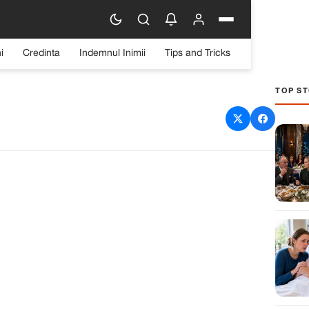
i
Credinta
Indemnul Inimii
Tips and Tricks
TOP ST
densat de Casa Pe Care
Sa O Incerci