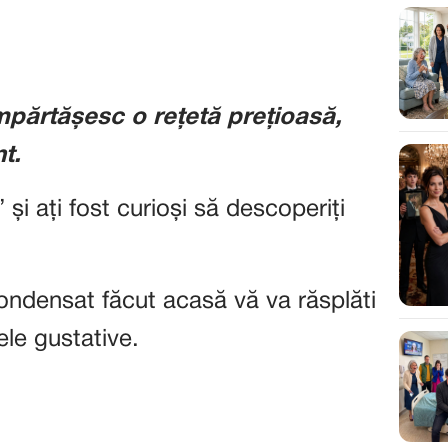
împărtășesc o rețetă prețioasă,
t.
 și ați fost curioși să descoperiți
condensat făcut acasă vă va răsplăti
ele gustative.