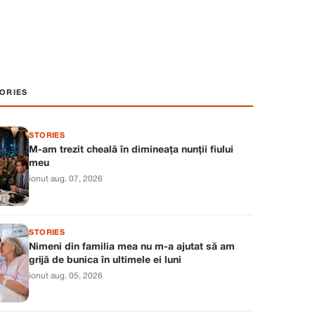
ORIES
STORIES
M-am trezit cheală în dimineața nunții fiului
meu
ionut
·
aug. 07, 2026
STORIES
Nimeni din familia mea nu m-a ajutat să am
grijă de bunica în ultimele ei luni
ionut
·
aug. 05, 2026