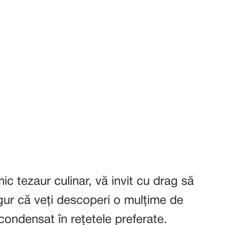
c tezaur culinar, vă invit cu drag să
gur că veți descoperi o mulțime de
 condensat în rețetele preferate.