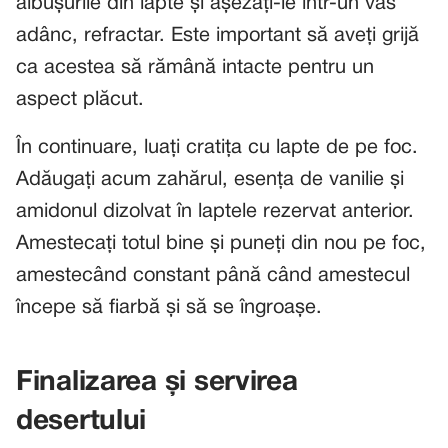
albușurile din lapte și așezați-le într-un vas
adânc, refractar. Este important să aveți grijă
ca acestea să rămână intacte pentru un
aspect plăcut.
În continuare, luați cratița cu lapte de pe foc.
Adăugați acum zahărul, esența de vanilie și
amidonul dizolvat în laptele rezervat anterior.
Amestecați totul bine și puneți din nou pe foc,
amestecând constant până când amestecul
începe să fiarbă și să se îngroașe.
Finalizarea și servirea
desertului