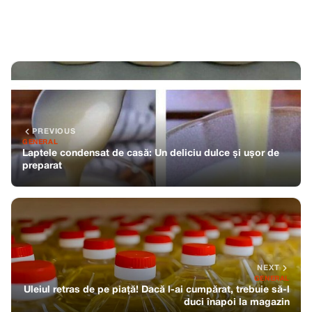
PREVIOUS
GENERAL
Laptele condensat de casă: Un deliciu dulce și ușor de
preparat
NEXT
GENERAL
Uleiul retras de pe piață! Dacă l-ai cumpărat, trebuie să-l
duci înapoi la magazin