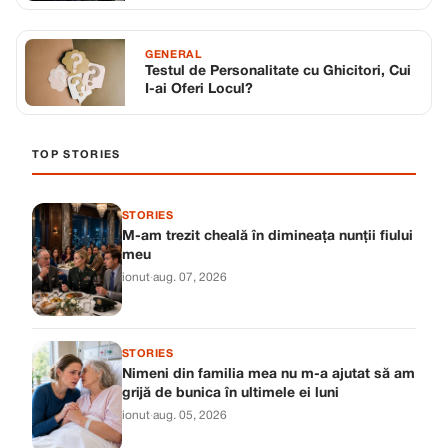
GENERAL
Testul de Personalitate cu Ghicitori, Cui
I-ai Oferi Locul?
TOP STORIES
STORIES
M-am trezit cheală în dimineața nunții fiului
meu
ionut
·
aug. 07, 2026
STORIES
Nimeni din familia mea nu m-a ajutat să am
grijă de bunica în ultimele ei luni
ionut
·
aug. 05, 2026