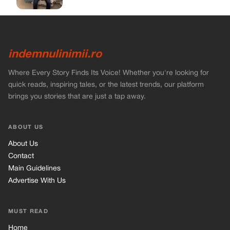
indemnulinimii.ro
Where Every Story Finds Its Voice! Whether you're looking for
quick reads, inspiring tales, or the latest trends, our platform
brings you stories that are just a tap away.
ABOUT US
About Us
Contact
Main Guidelines
Advertise With Us
MUST READ
Home