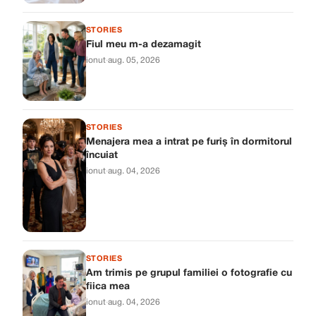
STORIES
Fiul meu m-a dezamagit
ionut
·
aug. 05, 2026
STORIES
Menajera mea a intrat pe furiș în dormitorul
încuiat
ionut
·
aug. 04, 2026
STORIES
Am trimis pe grupul familiei o fotografie cu
fiica mea
ionut
·
aug. 04, 2026