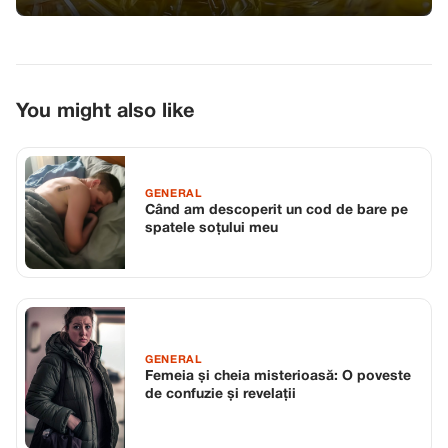
You might also like
GENERAL
Când am descoperit un cod de bare pe
spatele soțului meu
GENERAL
Femeia și cheia misterioasă: O poveste
de confuzie și revelații