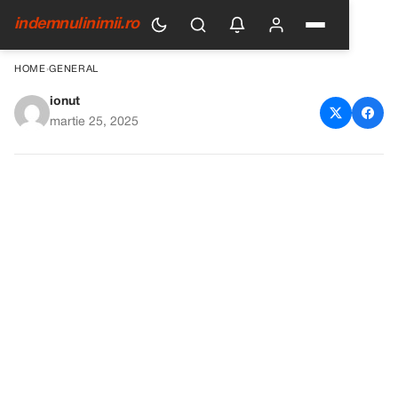
indemnulinimii.ro
HOME
›
GENERAL
ionut
Rețetă delicioasă de cremă cu
martie 25, 2025
albușuri și vanilie