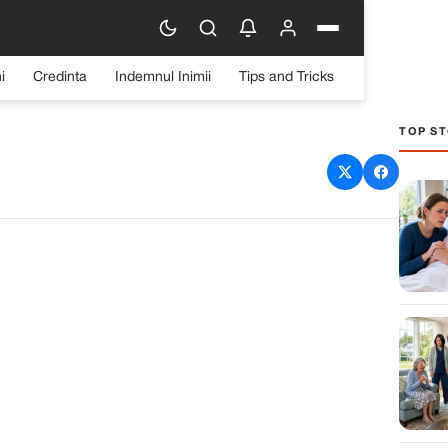
i
Credinta
Indemnul Inimii
Tips and Tricks
TOP ST
Nicolae 2024: Tradiții și
ificații