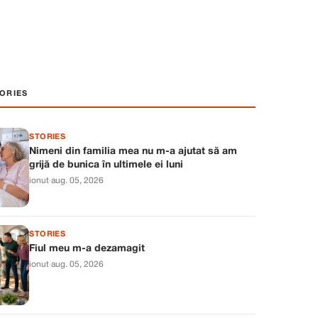
ORIES
STORIES
Nimeni din familia mea nu m-a ajutat să am
grijă de bunica în ultimele ei luni
ionut
·
aug. 05, 2026
STORIES
Fiul meu m-a dezamagit
ionut
·
aug. 05, 2026