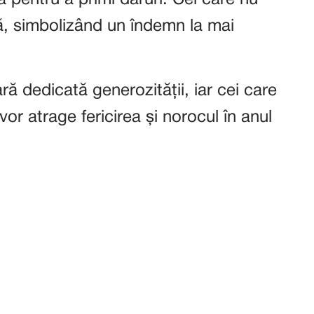
ă, simbolizând un îndemn la mai
ră dedicată generozității, iar cei care
vor atrage fericirea și norocul în anul