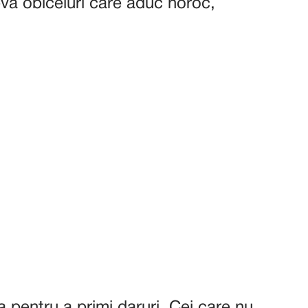
eva obiceiuri care aduc noroc,
a pentru a primi daruri. Cei care nu