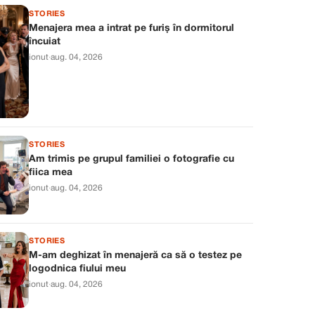
STORIES
Menajera mea a intrat pe furiș în dormitorul
încuiat
ionut
·
aug. 04, 2026
STORIES
Am trimis pe grupul familiei o fotografie cu
fiica mea
ionut
·
aug. 04, 2026
STORIES
M-am deghizat în menajeră ca să o testez pe
logodnica fiului meu
ionut
·
aug. 04, 2026