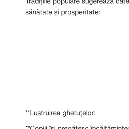
Tradițiile populare sugerează cât
sănătate și prosperitate:
**Lustruirea ghetuțelor:
**Copiii își pregătesc încălțăminte