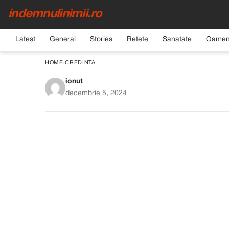
indemnulinimii.ro
Latest
General
Stories
Retete
Sanatate
Oamen
HOME
›
CREDINTA
ionut
Sărbătoarea Sfântului 
decembrie 5, 2024
Semn