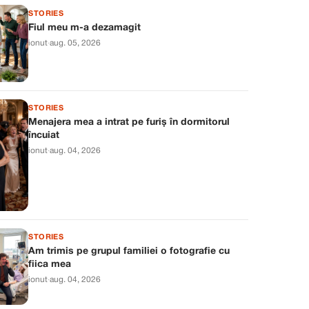
STORIES
Fiul meu m-a dezamagit
ionut
·
aug. 05, 2026
STORIES
Menajera mea a intrat pe furiș în dormitorul
încuiat
ionut
·
aug. 04, 2026
STORIES
Am trimis pe grupul familiei o fotografie cu
fiica mea
ionut
·
aug. 04, 2026