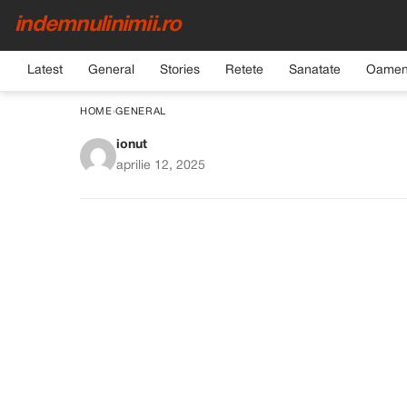
indemnulinimii.ro
Latest
General
Stories
Retete
Sanatate
Oamen
HOME
›
GENERAL
ionut
Sătulă de disprețul s
aprilie 12, 2025
oraș. Pe drum, am cu
schimb