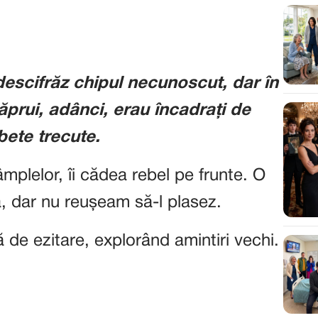
descifrăz chipul necunoscut, dar în
căprui, adânci, erau încadrați de
bete trecute.
tâmplelor, îi cădea rebel pe frunte. O
, dar nu reușeam să-l plasez.
 de ezitare, explorând amintiri vechi.