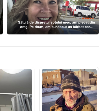
NEXT
GENERAL
Sătulă de disprețul soțului meu, am plecat din
oraș. Pe drum, am cunoscut un bărbat care a
schimbat totul.