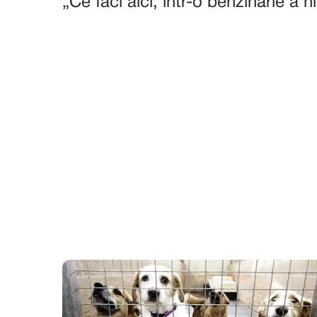
„Ce faci aici, într-o benzinărie a 