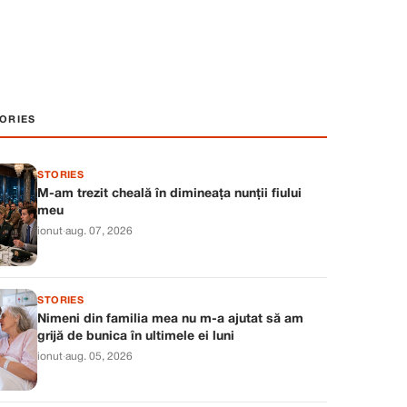
ORIES
STORIES
M-am trezit cheală în dimineața nunții fiului
meu
ionut
·
aug. 07, 2026
STORIES
Nimeni din familia mea nu m-a ajutat să am
grijă de bunica în ultimele ei luni
ionut
·
aug. 05, 2026