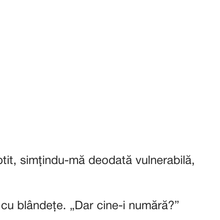
ptit, simțindu-mă deodată vulnerabilă,
 cu blândețe. „Dar cine-i numără?”