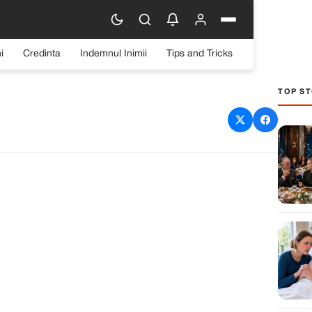
i
Credinta
Indemnul Inimii
Tips and Tricks
TOP ST
oțului meu, am plecat din
noscut un bărbat care a
at totul.