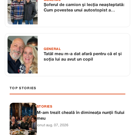
Șoferul de camion și lecția neașteptată:
Cum povestea unui autostopist a
schimbat o viață
GENERAL
Tatăl meu m-a dat afară pentru că el și
soția lui au avut un copil
TOP STORIES
STORIES
M-am trezit cheală în dimineața nunții fiului
meu
ionut
·
aug. 07, 2026