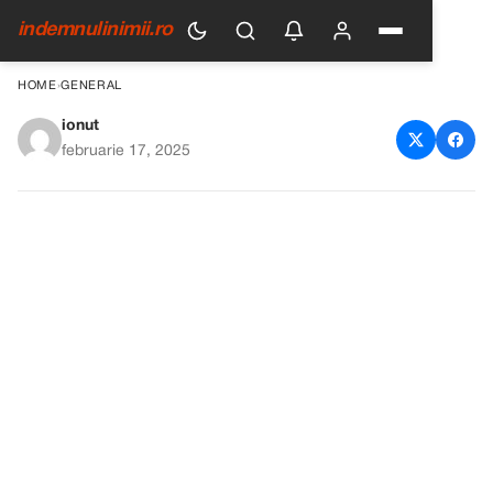
indemnulinimii.ro
HOME
›
GENERAL
ionut
Șoferul de autobuz a dat afară
februarie 17, 2025
o bătrână în frig