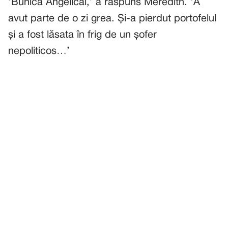
‘Bunica Angelicăi,’ a răspuns Meredith. ‘A
avut parte de o zi grea. Și-a pierdut portofelul
și a fost lăsata în frig de un șofer
nepoliticos…’