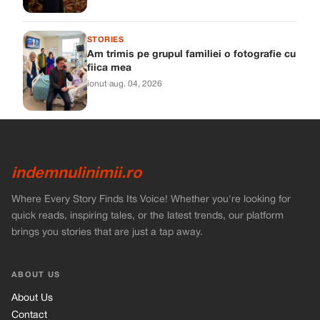
STORIES
Am trimis pe grupul familiei o fotografie cu
fiica mea
ionut
·
aug. 04, 2026
indemnulinimii.ro
Where Every Story Finds Its Voice! Whether you're looking for
quick reads, inspiring tales, or the latest trends, our platform
brings you stories that are just a tap away.
ABOUT US
About Us
Contact