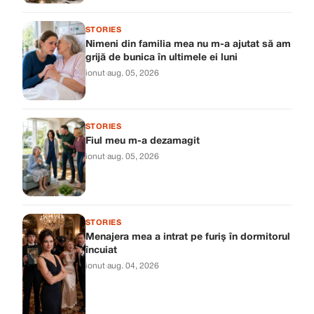
STORIES
Nimeni din familia mea nu m-a ajutat să am
grijă de bunica în ultimele ei luni
ionut
·
aug. 05, 2026
STORIES
Fiul meu m-a dezamagit
ionut
·
aug. 05, 2026
STORIES
Menajera mea a intrat pe furiș în dormitorul
încuiat
ionut
·
aug. 04, 2026