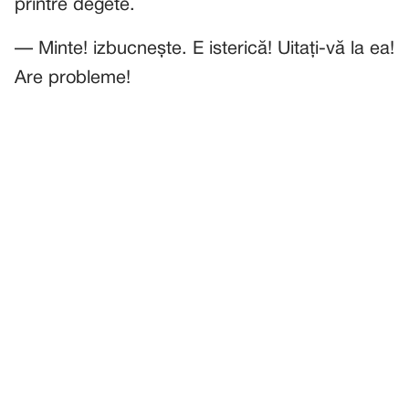
printre degete.
— Minte! izbucnește. E isterică! Uitați-vă la ea!
Are probleme!