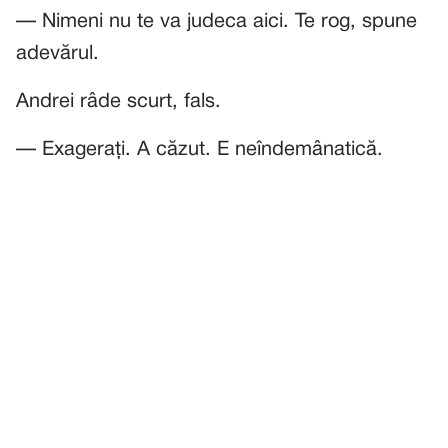
— Nimeni nu te va judeca aici. Te rog, spune
adevărul.
Andrei râde scurt, fals.
— Exagerați. A căzut. E neîndemânatică.