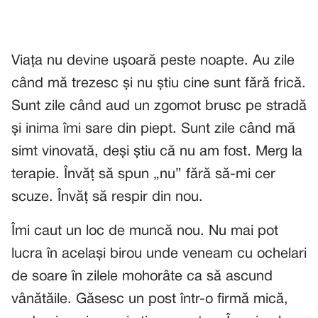
Viața nu devine ușoară peste noapte. Au zile
când mă trezesc și nu știu cine sunt fără frică.
Sunt zile când aud un zgomot brusc pe stradă
și inima îmi sare din piept. Sunt zile când mă
simt vinovată, deși știu că nu am fost. Merg la
terapie. Învăț să spun „nu” fără să-mi cer
scuze. Învăț să respir din nou.
Îmi caut un loc de muncă nou. Nu mai pot
lucra în același birou unde veneam cu ochelari
de soare în zilele mohorâte ca să ascund
vânătăile. Găsesc un post într-o firmă mică,