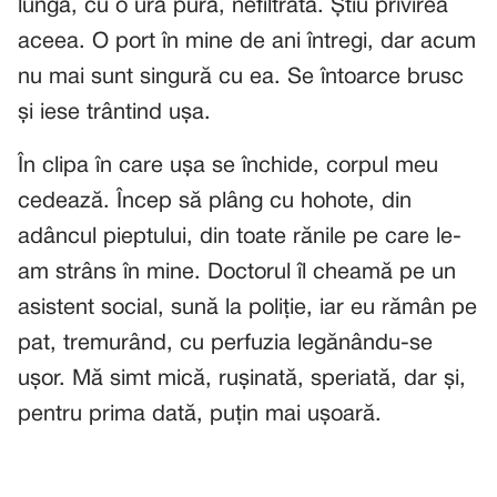
lungă, cu o ură pură, nefiltrată. Știu privirea
aceea. O port în mine de ani întregi, dar acum
nu mai sunt singură cu ea. Se întoarce brusc
și iese trântind ușa.
În clipa în care ușa se închide, corpul meu
cedează. Încep să plâng cu hohote, din
adâncul pieptului, din toate rănile pe care le-
am strâns în mine. Doctorul îl cheamă pe un
asistent social, sună la poliție, iar eu rămân pe
pat, tremurând, cu perfuzia legănându-se
ușor. Mă simt mică, rușinată, speriată, dar și,
pentru prima dată, puțin mai ușoară.