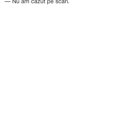
— Nu am căzut pe scări.