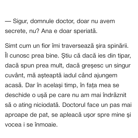
— Sigur, domnule doctor, doar nu avem
secrete, nu? Ana e doar speriată.
Simt cum un fior îmi traversează șira spinării.
Îl cunosc prea bine. Știu că dacă ies din tipar,
dacă spun prea mult, dacă greșesc un singur
cuvânt, mă așteaptă iadul când ajungem
acasă. Dar în același timp, în fața mea se
deschide o ușă pe care nu am mai îndrăznit
să o ating niciodată. Doctorul face un pas mai
aproape de pat, se apleacă ușor spre mine și
vocea i se înmoaie.