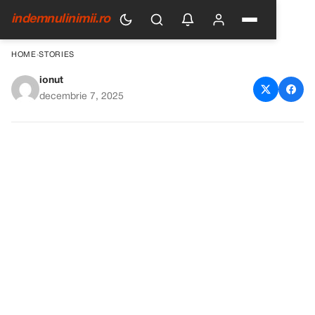
indemnulinimii.ro
HOME
›
STORIES
ionut
Soțul meu mă bătea în fiecare
decembrie 7, 2025
zi