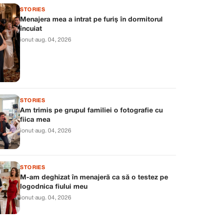
STORIES
Menajera mea a intrat pe furiș în dormitorul
încuiat
ionut
·
aug. 04, 2026
STORIES
Am trimis pe grupul familiei o fotografie cu
fiica mea
ionut
·
aug. 04, 2026
STORIES
M-am deghizat în menajeră ca să o testez pe
logodnica fiului meu
ionut
·
aug. 04, 2026