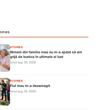
ORIES
STORIES
Nimeni din familia mea nu m-a ajutat să am
grijă de bunica în ultimele ei luni
ionut
·
aug. 05, 2026
STORIES
Fiul meu m-a dezamagit
ionut
·
aug. 05, 2026