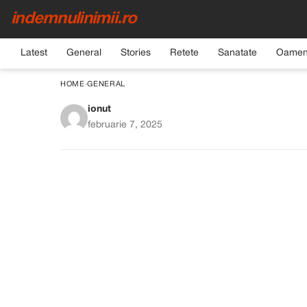
indemnulinimii.ro
Latest
General
Stories
Retete
Sanatate
Oamen
HOME
›
GENERAL
ionut
Tort de Ananas și Co
februarie 7, 2025
pentru O