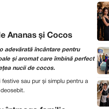
 de Ananas și Cocos
 o adevărată încântare pentru
oale și aromat care îmbină perfect
ețea nucii de cocos.
 festive sau pur și simplu pentru a
a deosebit.