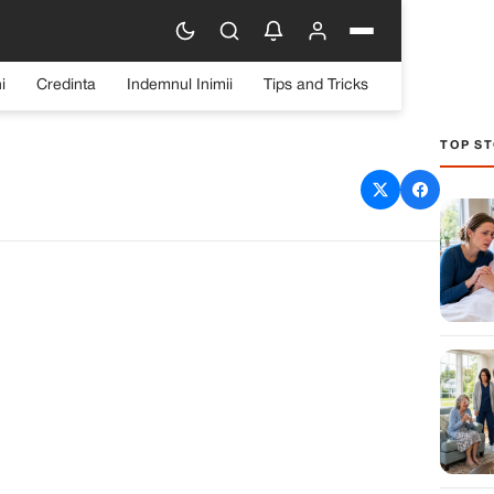
i
Credinta
Indemnul Inimii
Tips and Tricks
TOP ST
cos – Desertul Tropical
rice Ocazie