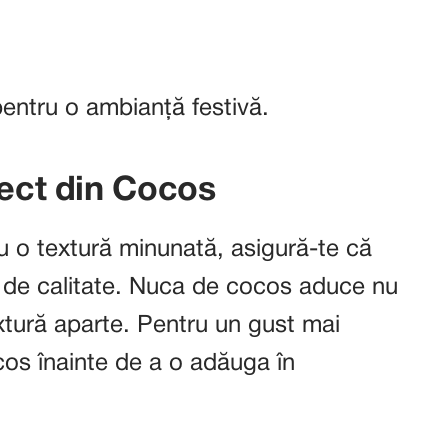
pentru o ambianță festivă.
fect din Cocos
cu o textură minunată, asigură-te că
i de calitate. Nuca de cocos aduce nu
extură aparte. Pentru un gust mai
cos înainte de a o adăuga în