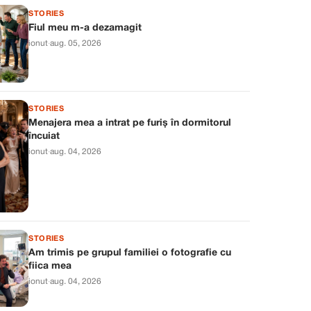
STORIES
Fiul meu m-a dezamagit
ionut
·
aug. 05, 2026
STORIES
Menajera mea a intrat pe furiș în dormitorul
încuiat
ionut
·
aug. 04, 2026
STORIES
Am trimis pe grupul familiei o fotografie cu
fiica mea
ionut
·
aug. 04, 2026