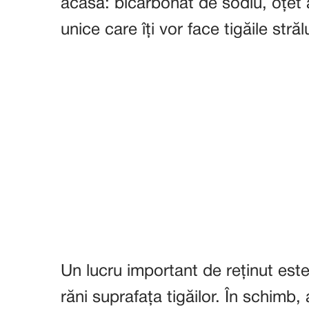
acasă: bicarbonat de sodiu, oțet a
unice care îți vor face tigăile stră
Un lucru important de reținut este
răni suprafața tigăilor. În schimb,