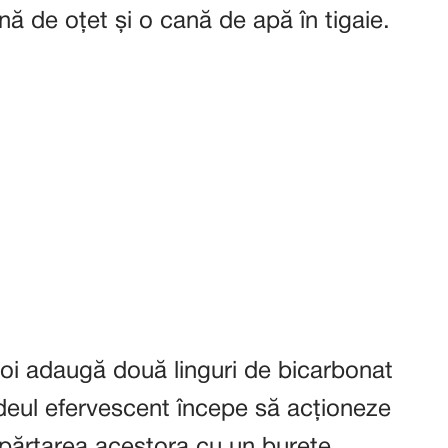
ă de oțet și o cană de apă în tigaie.
poi adaugă două linguri de bicarbonat
eul efervescent începe să acționeze