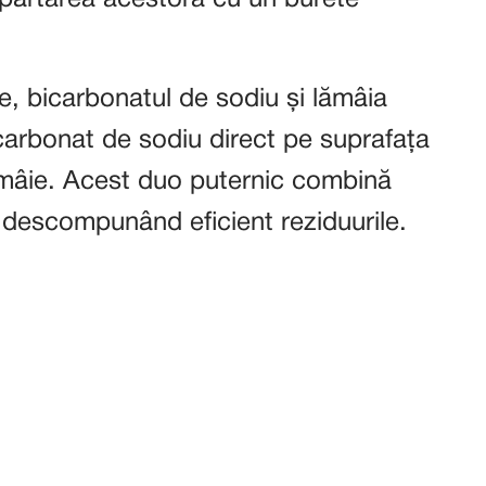
depărtarea acestora cu un burete
e, bicarbonatul de sodiu și lămâia
icarbonat de sodiu direct pe suprafața
lămâie. Acest duo puternic combină
c, descompunând eficient reziduurile.