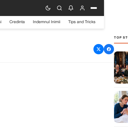
i
Credinta
Indemnul Inimii
Tips and Tricks
TOP ST
tru Curățarea Rapidă a
aielor