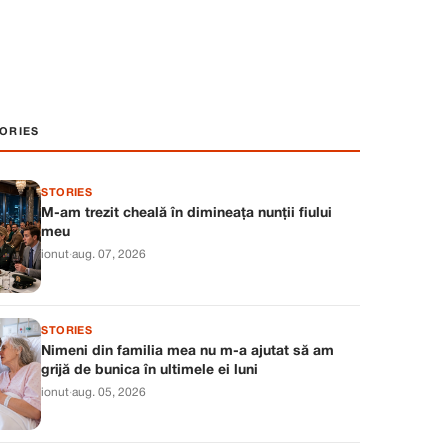
ORIES
STORIES
M-am trezit cheală în dimineața nunții fiului
meu
ionut
·
aug. 07, 2026
STORIES
Nimeni din familia mea nu m-a ajutat să am
grijă de bunica în ultimele ei luni
ionut
·
aug. 05, 2026