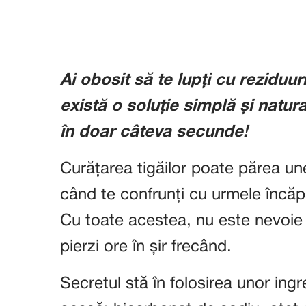
Ai obosit să te lupți cu reziduur
există o soluție simplă și natur
în doar câteva secunde!
Curățarea tigăilor poate părea un
când te confrunți cu urmele încăp
Cu toate acestea, nu este nevoie 
pierzi ore în șir frecând.
Secretul stă în folosirea unor ingr