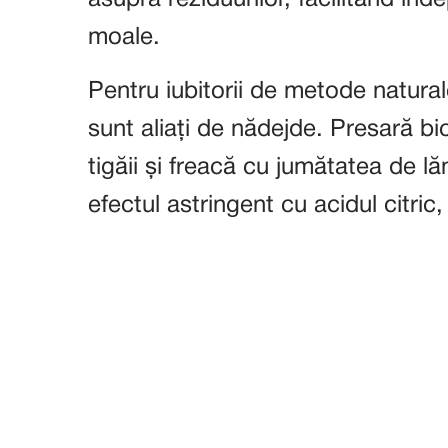
asupra reziduurilor, facilitând în
moale.
Pentru iubitorii de metode natural
sunt aliați de nădejde. Presară b
tigăii și freacă cu jumătatea de 
efectul astringent cu acidul citri