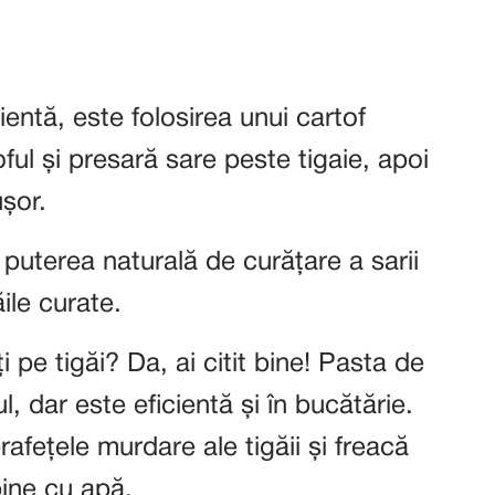
ientă, este folosirea unui cartof
ul și presară sare peste tigaie, apoi
ușor.
uterea naturală de curățare a sarii
ile curate.
 pe tigăi? Da, ai citit bine! Pasta de
l, dar este eficientă și în bucătărie.
afețele murdare ale tigăii și freacă
bine cu apă.