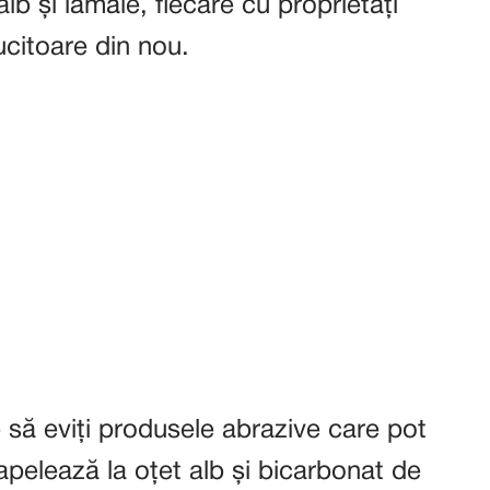
lb și lămâie, fiecare cu proprietăți
lucitoare din nou.
 să eviți produsele abrazive care pot
 apelează la oțet alb și bicarbonat de