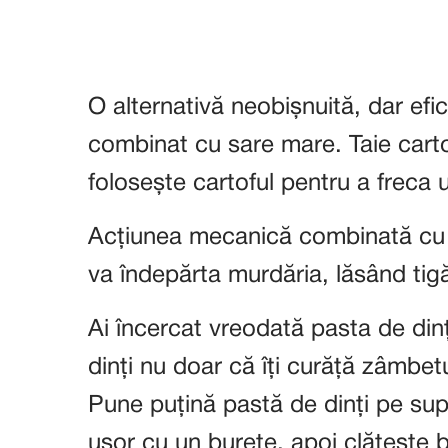
O alternativă neobișnuită, dar efic
combinat cu sare mare. Taie cartof
folosește cartoful pentru a freca 
Acțiunea mecanică combinată cu p
va îndepărta murdăria, lăsând tigă
Ai încercat vreodată pasta de dinți
dinți nu doar că îți curăță zâmbetu
Pune puțină pastă de dinți pe supr
ușor cu un burete, apoi clătește 