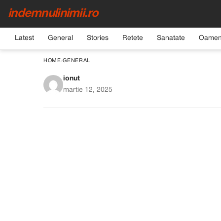
indemnulinimii.ro
Latest
General
Stories
Retete
Sanatate
Oamen
HOME
›
GENERAL
ionut
Un Truc Simplu pen
martie 12, 2025
Tig