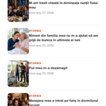
M-am trezit cheală în dimineața nunții fiului
meu
ionut
·
aug. 07, 2026
STORIES
Nimeni din familia mea nu m-a ajutat să am
grijă de bunica în ultimele ei luni
ionut
·
aug. 05, 2026
STORIES
Fiul meu m-a dezamagit
ionut
·
aug. 05, 2026
STORIES
Menajera mea a intrat pe furiș în dormitorul
încuiat