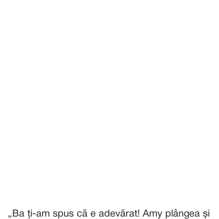
„Ba ți-am spus că e adevărat! Amy plângea și