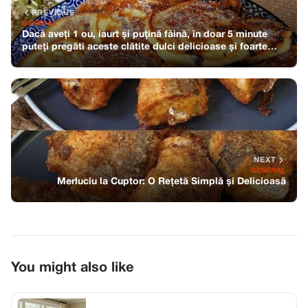
PREVIOUS
GENERAL
Dacă aveți 1 ou, iaurt și puțină făină, în doar 5 minute
puteți pregăti aceste clătite dulci delicioase și foarte
pufoase
NEXT
GENERAL
Merluciu la Cuptor: O Rețetă Simplă și Delicioasă
You might also like