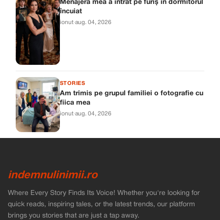
Menajera mea a intrat pe furiș în dormitorul
încuiat
ionut
·
aug. 04, 2026
STORIES
Am trimis pe grupul familiei o fotografie cu
fiica mea
ionut
·
aug. 04, 2026
indemnulinimii.ro
Where Every Story Finds Its Voice! Whether you're looking for
quick reads, inspiring tales, or the latest trends, our platform
brings you stories that are just a tap away.