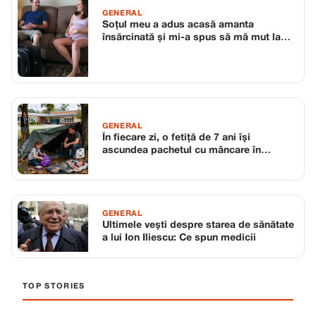
GENERAL
Soțul meu a adus acasă amanta
însărcinată și mi-a spus să mă mut la
mama
GENERAL
În fiecare zi, o fetiță de 7 ani își
ascundea pachetul cu mâncare în
ghiozdan în loc să îl mănânce
GENERAL
Ultimele vești despre starea de sănătate
a lui Ion Iliescu: Ce spun medicii
TOP STORIES