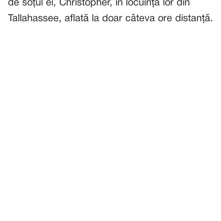
de soțul ei, Christopher, în locuința lor din
Tallahassee, aflată la doar câteva ore distanță.