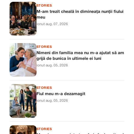
STORIES
M-am trezit cheală în dimineața nunții fiului
meu
ionut
·
aug. 07, 2026
STORIES
Nimeni din familia mea nu m-a ajutat să am
grijă de bunica în ultimele ei luni
ionut
·
aug. 05, 2026
STORIES
Fiul meu m-a dezamagit
ionut
·
aug. 05, 2026
STORIES