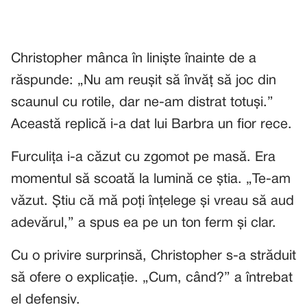
Christopher mânca în liniște înainte de a
răspunde: „Nu am reușit să învăț să joc din
scaunul cu rotile, dar ne-am distrat totuși.”
Această replică i-a dat lui Barbra un fior rece.
Furculița i-a căzut cu zgomot pe masă. Era
momentul să scoată la lumină ce știa. „Te-am
văzut. Știu că mă poți înțelege și vreau să aud
adevărul,” a spus ea pe un ton ferm și clar.
Cu o privire surprinsă, Christopher s-a străduit
să ofere o explicație. „Cum, când?” a întrebat
el defensiv.