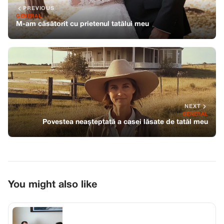
PREVIOUS
GENERAL
M-am căsătorit cu prietenul tatălui meu
NEXT
GENERAL
Povestea neașteptată a casei lăsate de tatăl meu
You might also like