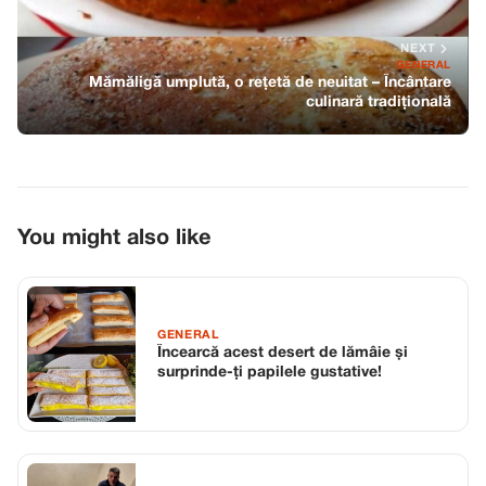
NEXT
GENERAL
Mămăligă umplută, o rețetă de neuitat – Încântare
culinară tradițională
You might also like
GENERAL
Încearcă acest desert de lămâie și
surprinde-ți papilele gustative!