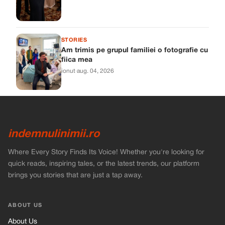
STORIES
Am trimis pe grupul familiei o fotografie cu
fiica mea
ionut
·
aug. 04, 2026
indemnulinimii.ro
Where Every Story Finds Its Voice! Whether you're looking for
quick reads, inspiring tales, or the latest trends, our platform
brings you stories that are just a tap away.
ABOUT US
About Us