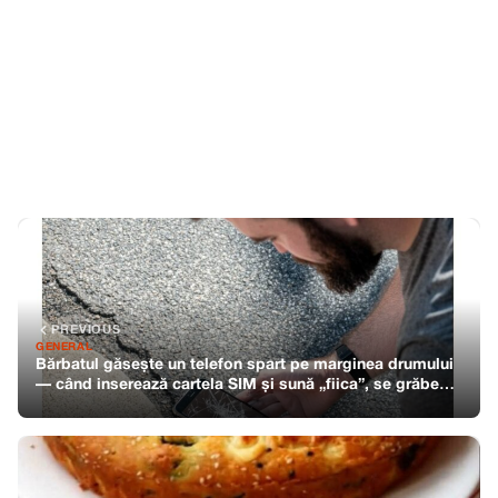
PREVIOUS
GENERAL
Bărbatul găsește un telefon spart pe marginea drumului
— când inserează cartela SIM și sună „fiica”, se grăbește
să ajute.