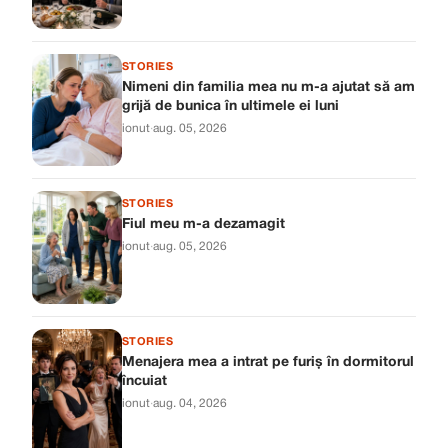
STORIES
Nimeni din familia mea nu m-a ajutat să am
grijă de bunica în ultimele ei luni
ionut
·
aug. 05, 2026
STORIES
Fiul meu m-a dezamagit
ionut
·
aug. 05, 2026
STORIES
Menajera mea a intrat pe furiș în dormitorul
încuiat
ionut
·
aug. 04, 2026