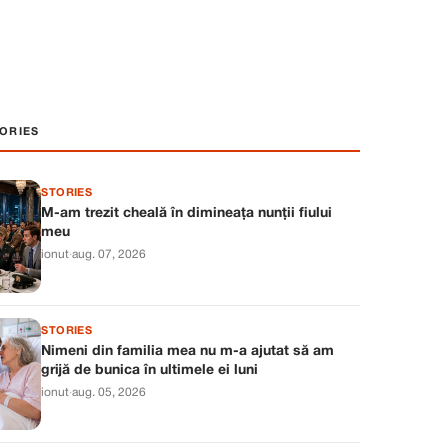
ORIES
STORIES
M-am trezit cheală în dimineața nunții fiului
meu
ionut
·
aug. 07, 2026
STORIES
Nimeni din familia mea nu m-a ajutat să am
grijă de bunica în ultimele ei luni
ionut
·
aug. 05, 2026