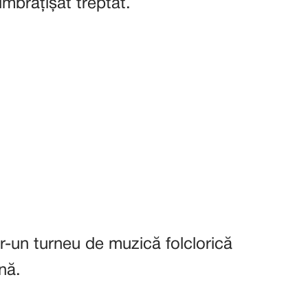
mbrățișat treptat.
ntr-un turneu de muzică folclorică
ină.