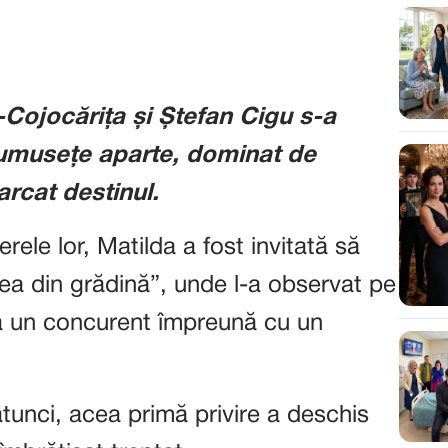
-Cojocărița și Ștefan Cigu s-a
frumusețe aparte, dominat de
arcat destinul.
ele lor, Matilda a fost invitată să
rea din grădină”, unde l-a observat pe
a un concurent împreună cu un
tunci, acea primă privire a deschis