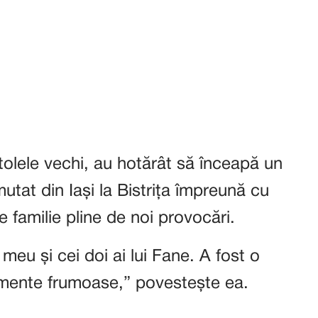
tolele vechi, au hotărât să înceapă un
tat din Iași la Bistrița împreună cu
de familie pline de noi provocări.
meu și cei doi ai lui Fane. A fost o
mente frumoase,” povestește ea.