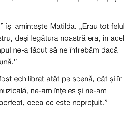
” își amintește Matilda. „Erau tot felul
stru, deși legătura noastră era, în acel
mpul ne-a făcut să ne întrebăm dacă
ună.”
fost echilibrat atât pe scenă, cât și în
a muzicală, ne-am înțeles și ne-am
erfect, ceea ce este neprețuit.”