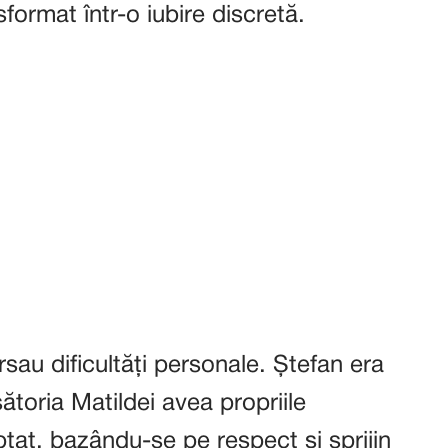
format într-o iubire discretă.
au dificultăți personale. Ștefan era
ătoria Matildei avea propriile
eptat, bazându-se pe respect și sprijin