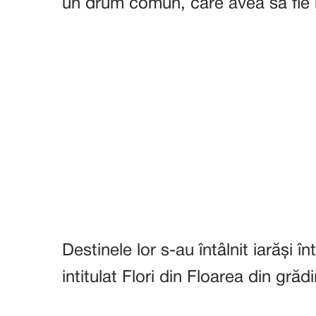
un drum comun, care avea să fie î
Destinele lor s-au întâlnit iarăși î
intitulat Flori din Floarea din grăd