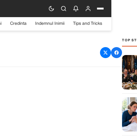
i
Credinta
Indemnul Inimii
Tips and Tricks
TOP ST
ărița și Ștefan Cigu: O
e născută din muzică