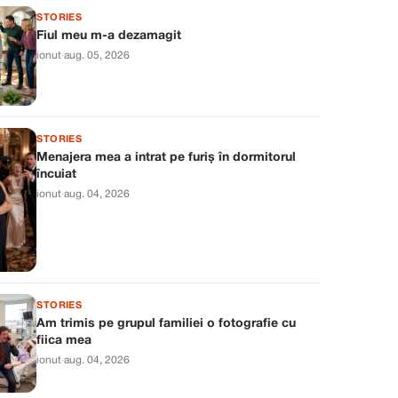
STORIES
Fiul meu m-a dezamagit
ionut
·
aug. 05, 2026
STORIES
Menajera mea a intrat pe furiș în dormitorul
încuiat
ionut
·
aug. 04, 2026
STORIES
Am trimis pe grupul familiei o fotografie cu
fiica mea
ionut
·
aug. 04, 2026