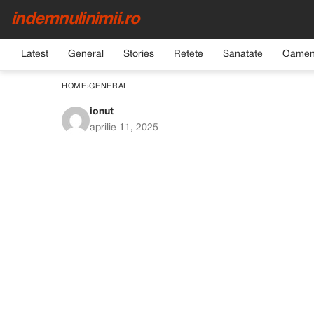
indemnulinimii.ro
Latest
General
Stories
Retete
Sanatate
Oamen
HOME
›
GENERAL
ionut
Matilda Pascal-Cojoc
aprilie 11, 2025
poveste de iubir