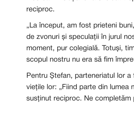
reciproc.
„La început, am fost prieteni buni,
de zvonuri și speculații în jurul no
moment, pur colegială. Totuși, ti
scopul nostru nu era să fim împre
Pentru Ștefan, parteneriatul lor a 
viețile lor: „Fiind parte din lume
susținut reciproc. Ne completăm p