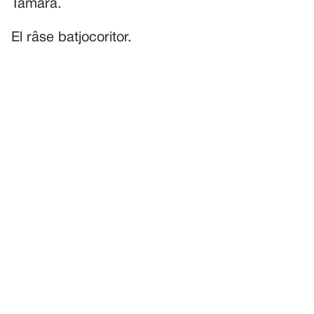
Tamara.
El râse batjocoritor.