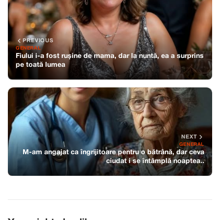
PREVIOUS
GENERAL
Fiului i-a fost rușine de mama, dar la nuntă, ea a surprins
pe toată lumea
NEXT
GENERAL
M-am angajat ca îngrijitoare pentru o bătrână, dar ceva
ciudat i se întâmplă noaptea..