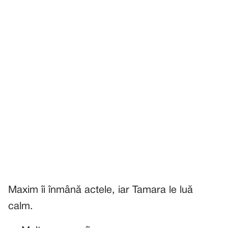
Maxim îi înmână actele, iar Tamara le luă
calm.