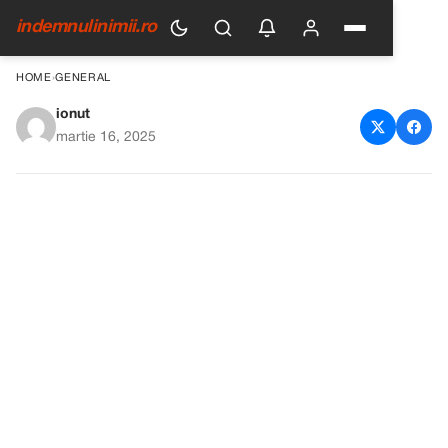
indemnulinimii.ro
HOME
›
GENERAL
ionut
Un Soț Bogat Lasă Soției Sale
martie 16, 2025
o Fermă în Ruine