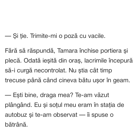
— Și ție. Trimite-mi o poză cu vacile.
Fără să răspundă, Tamara închise portiera și
plecă. Odată ieșită din oraș, lacrimile începură
să-i curgă necontrolat. Nu știa cât timp
trecuse până când cineva bătu ușor în geam.
— Ești bine, draga mea? Te-am văzut
plângând. Eu și soțul meu eram în stația de
autobuz și te-am observat — îi spuse o
bătrână.