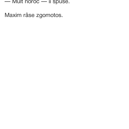
— Mult noroc — îi spuse.
Maxim râse zgomotos.